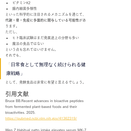
ビタミンK2
腸内細菌多様性
といった科学的に注目されるメカニズムを通じて、
代謝・骨・免疫に多面的に関与している可能性
があ
ります。
ただし、
ヒト臨床試験はまだ発展途上の分野も多い
魔法の食品ではない
という点も忘れてはいけません。
それでも、
「
日常食として無理なく続けられる健
康戦略」
として、発酵食品は非常に有望と言えるでしょう。
引用文献
Bruce BB.Recent advances in bioactive peptides 
from fermented plant-based foods and their 
bioactivities. 2025.
https://pubmed.ncbi.nlm.nih.gov/41362319/
Wen Z.Habitual natto intake elevates serum MK-7 