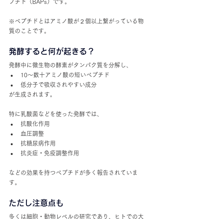
プチド（BAPs）です。
※ペプチドとはアミノ酸が２個以上繋がっている物
質のことです。
発酵すると何が起きる？
発酵中に微生物の酵素がタンパク質を分解し、
10～数十アミノ酸の短いペプチド
低分子で吸収されやすい成分
が生成されます。
特に乳酸菌などを使った発酵では、
抗酸化作用
血圧調整
抗糖尿病作用
抗炎症・免疫調整作用
などの効果を持つペプチドが多く報告されていま
す。
ただし注意点も
多くは細胞・動物レベルの研究であり、ヒトでの大