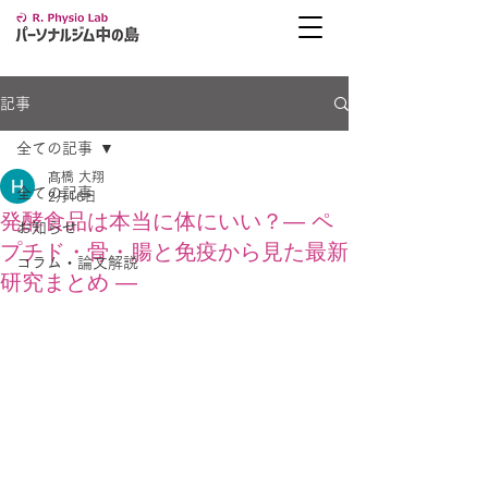
記事
全ての記事
髙橋 大翔
全ての記事
2月16日
発酵食品は本当に体にいい？― ペ
お知らせ
プチド・骨・腸と免疫から見た最新
コラム・論文解説
研究まとめ ―