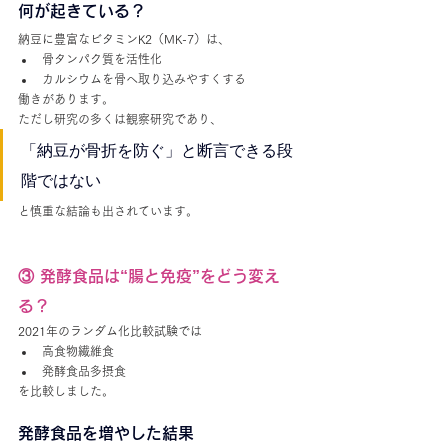
何が起きている？
納豆に豊富なビタミンK2（MK-7）は、
骨タンパク質を活性化
カルシウムを骨へ取り込みやすくする
働きがあります。
ただし研究の多くは観察研究であり、
「納豆が骨折を防ぐ」と断言できる段
階ではない
と慎重な結論も出されています。
③ 発酵食品は“腸と免疫”をどう変え
る？
2021年のランダム化比較試験では
高食物繊維食
発酵食品多摂食
を比較しました。
発酵食品を増やした結果