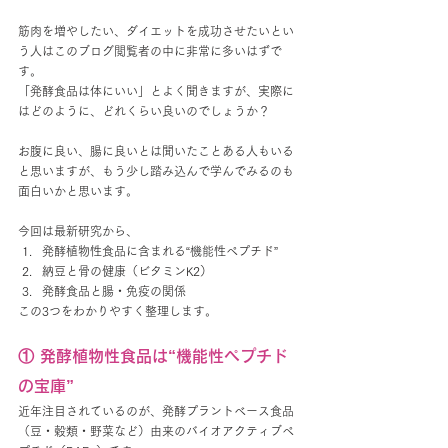
筋肉を増やしたい、ダイエットを成功させたいとい
う人はこのブログ閲覧者の中に非常に多いはずで
す。
「発酵食品は体にいい」とよく聞きますが、実際に
はどのように、どれくらい良いのでしょうか？
お腹に良い、腸に良いとは聞いたことある人もいる
と思いますが、もう少し踏み込んで学んでみるのも
面白いかと思います。
今回は最新研究から、
発酵植物性食品に含まれる“機能性ペプチド”
納豆と骨の健康（ビタミンK2）
発酵食品と腸・免疫の関係
この3つをわかりやすく整理します。
① 発酵植物性食品は“機能性ペプチド
の宝庫”
近年注目されているのが、発酵プラントベース食品
（豆・穀類・野菜など）由来のバイオアクティブペ