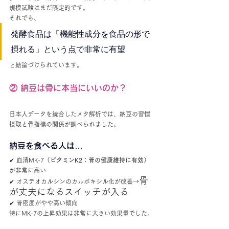
規模試験はまだ限定的です。
それでも、
発酵食品は「機能性成分を食品の形で
摂れる」という点で非常に有望
と結論づけられています。
② 納豆は骨に本当にいいのか？
日本人データを統合したメタ解析では、納豆の習慣
摂取と骨指標の関係が調べられました。
納豆を食べる人は…
✔ 血清MK-7（
ビタミンK2：骨の健康維持に有効
）
が非常に高い
骨
✔ オステオカルシンのカルボキシル化が改善→
が丈夫になるスイッチが入る
✔ 骨密度がやや高い傾向
特にMK-7の上昇効果は非常に大きい効果量でした。