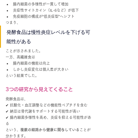
腸内細菌の多様性が一貫して増加
炎症性サイトカイン（IL-6など）が低下
免疫細胞の構成が“低炎症型”へシフト
つまり、
発酵食品は慢性炎症レベルを下げる可
能性がある
ことが示されました。
一方、高繊維食は
腸内細菌の機能は向上
しかし炎症変化は個人差が大きい
という結果でした。
3つの研究から見えてくること
発酵食品は、
✔ 抗酸化・血圧調整などの機能性ペプチドを含む
✔ 納豆は骨代謝をサポートする可能性が高い
✔ 腸内細菌多様性を高め、炎症を抑える可能性があ
る
という、
複数の経路から健康に関与している
ことが
分かります。