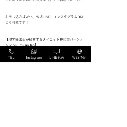
お申し込みはWeb、公式LINE、インスタグラムDM
より可能です！
【理学療法士が経営するダイエット特化型パーソナ
ルジムR.Physio lab】
地下鉄中の島から徒歩3分です！
札幌市豊平区中の島1条3丁目2-15テナント101
TEL
Instagram
LINE予約
WEB予約
TEL: 011-876-0756
店舗ホームページはコチラ
すべて表示
最新記事