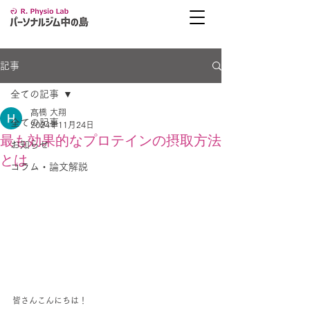
記事
全ての記事
髙橋 大翔
全ての記事
2024年11月24日
最も効果的なプロテインの摂取方法
お知らせ
とは
コラム・論文解説
皆さんこんにちは！