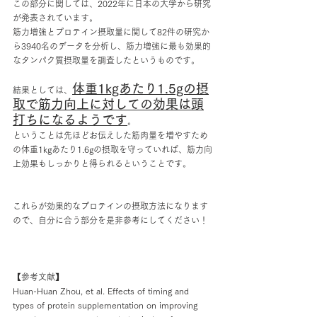
この部分に関しては、2022年に日本の大学から研究
が発表されています。
筋力増強とプロテイン摂取量に関して82件の研究か
ら3940名のデータを分析し、筋力増強に最も効果的
なタンパク質摂取量を調査したというものです。
体重1kgあたり1.5gの摂
結果としては、
取で筋力向上に対しての効果は頭
打ちになるようです
。
ということは先ほどお伝えした筋肉量を増やすため
の体重1kgあたり1.6gの摂取を守っていれば、筋力向
上効果もしっかりと得られるということです。
これらが効果的なプロテインの摂取方法になります
ので、自分に合う部分を是非参考にしてください！
【参考文献】
Huan-Huan Zhou, et al. Effects of timing and 
types of protein supplementation on improving 