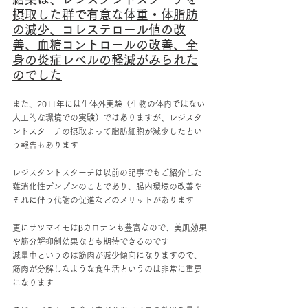
摂取した群で有意な体重・体脂肪
の減少、コレステロール値の改
善、血糖コントロールの改善、全
身の炎症レベルの軽減がみられた
のでした
また、2011年には生体外実験（生物の体内ではない
人工的な環境での実験）ではありますが、レジスタ
ントスターチの摂取よって脂肪細胞が減少したとい
う報告もあります
レジスタントスターチは以前の記事でもご紹介した
難消化性デンプンのことであり、腸内環境の改善や
それに伴う代謝の促進などのメリットがあります
更にサツマイモはβカロテンも豊富なので、美肌効果
や筋分解抑制効果なども期待できるのです
減量中というのは筋肉が減少傾向になりますので、
筋肉が分解しなような食生活というのは非常に重要
になります