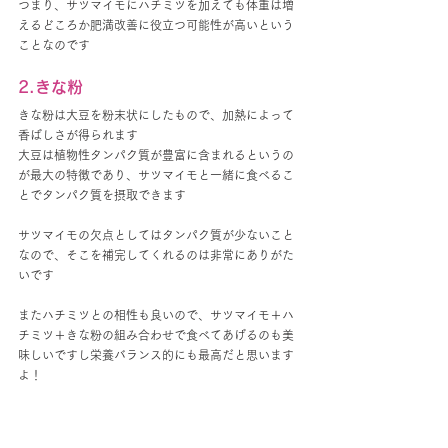
つまり、サツマイモにハチミツを加えても体重は増
えるどころか肥満改善に役立つ可能性が高いという
ことなのです
2.きな粉
きな粉は大豆を粉末状にしたもので、加熱によって
香ばしさが得られます
大豆は植物性タンパク質が豊富に含まれるというの
が最大の特徴であり、サツマイモと一緒に食べるこ
とでタンパク質を摂取できます
サツマイモの欠点としてはタンパク質が少ないこと
なので、そこを補完してくれるのは非常にありがた
いです
またハチミツとの相性も良いので、サツマイモ＋ハ
チミツ＋きな粉の組み合わせで食べてあげるのも美
味しいですし栄養バランス的にも最高だと思います
よ！