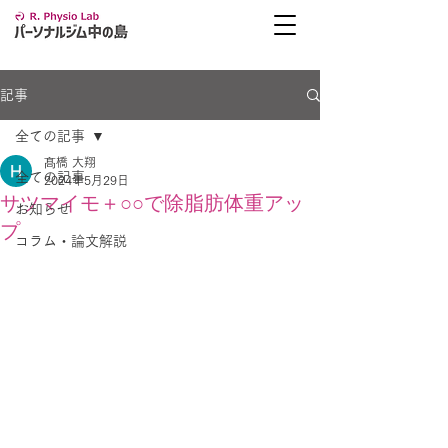
記事
全ての記事
髙橋 大翔
全ての記事
2024年5月29日
サツマイモ＋○○で除脂肪体重アッ
お知らせ
プ
コラム・論文解説