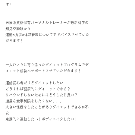
す！
医療系資格保有パーソナルトレーナーが最新科学の
知見や経験から
運動×食事×体温管理についてアドバイスさせていた
だきます！
一人ひとりに寄り添ったダイエットプログラムでダ
イエット成功へサポートさせていただきます！
運動初心者だけどダイエットしたい
どうすれば健康的にダイエットできる？
リバウンドしないためにはどうしたら良い？
過度な食事制限をしたくない、、、
大きい怪我をしたことがありダイエットできるか不
安
定期的に運動したい！ボディメイクしたい！