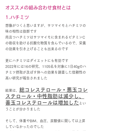
オススメの組み合わせ食材とは
1.ハチミツ
想像がつくと思いますが、サツマイモとハチミツの
味の相性は抜群です
尚且つハチミツはサツマイモに含まれるビタミンC
の吸収を助ける抗酸化物質を含んでいるので、栄養
の効果を引き上げることも出来るのです
更にハチミツはダイエットにも有効です
2022年には16の研究、1105名を対象に1日40gのハ
チミツ摂取が及ぼす体への効果を調査した信頼性の
高い研究が報告されました
総コレステロール・悪玉コレ
結果は、
ステロール・中性脂肪は減少し、
善玉コレステロールは増加した
とい
うことが分かりました
そして、体重やBIM、血圧、尿酸値に関しては上昇
していなかったのでした