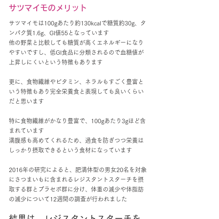
サツマイモのメリット
サツマイモは100gあたり約130kcalで糖質約30g、タ
ンパク質1.6g、GI値55となっています
他の野菜と比較しても糖質が高くエネルギーになり
やすいですし、低GI食品に分類されるので血糖値が
上昇しにくいという特徴もあります
更に、食物繊維やビタミン、ネラルもすごく豊富と
いう特徴もあり完全栄養食と表現しても良いくらい
だと思います
特に食物繊維がかなり豊富で、100gあたり3gほど含
まれています
満腹感も高めてくれるため、過食を防ぎつつ栄養は
しっかり摂取できるという食材になっています
2016年の研究によると、肥満体型の男女20名を対象
にさつまいもに含まれるレジスタントスターチを摂
取する群とプラセボ群に分け、体重の減少や体脂肪
の減少について12週間の調査が行われました
結果は、レジスタントスターチを