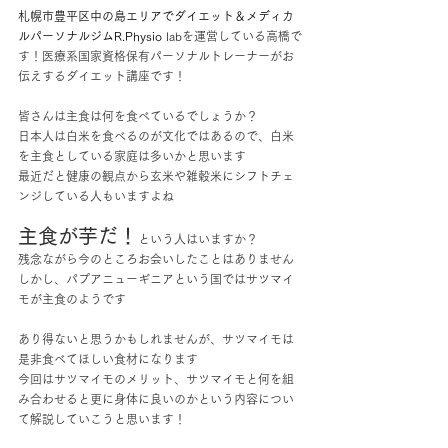
札幌市豊平区中の島エリアでダイエット
＆メディカ
ルパーソナルジムR.Physio
labを運営している高橋で
す！医療系国家資格保有パーソナルトレーナーがお
伝えするダイエット講座です！
皆さんは主食は何を食べているでしょうか？
日本人は白米を食べるのが文化ではあるので、白米
を主食としている家庭は多いかと思います
最近だと健康の観点から玄米や雑穀米にシフトチェ
ンジしている人もいますよね
主食が芋だ！
という人はいますか？
残念ながら今のところお会いしたことはありません
しかし、パプアニューギニアという国ではサツマイ
モが主食のようです
あり得ないと思うかもしれませんが、サツマイモは
是非食べてほしい食材になります
今回はサツマイモのメリット、サツマイモと何を組
み合わせると更に身体に良いのかという内容につい
て解説していこうと思います！