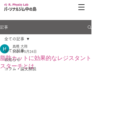
記事
全ての記事
髙橋 大翔
全ての記事
2024年5月24日
脂肪カットに効果的なレジスタント
お知らせ
スターチとは
コラム・論文解説