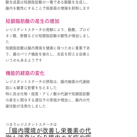
酸生成菌は短鎖脂肪酸の一種である酪酸を生成し、
腸内を酸性にすることで病原菌の増殖を抑制します
短鎖脂肪酸の産生の増加
レジスタントスターチの発酵により、酪酸、プロピ
オン酸、酢酸などの短鎖脂肪酸の酸性が増加しまし
た
短鎖脂肪酸は腸内環境を健康に保つために重要であ
り、腸のバリア機能を強化し、炎症を抑える効果と
いうのもあるようです
機能的経路の変化
レジスタントスターチの摂取は、腸内細菌の代謝経
路にも顕著な影響を与えました
特に炭水化物・脂質・アミノ酸の代謝や短鎖脂肪酸
の産生に関与する遺伝子の発現が増加し、腸内の代
謝活動が活発化しました
つまりレジスタントスターチは
「腸内環境が改善し栄養素の代