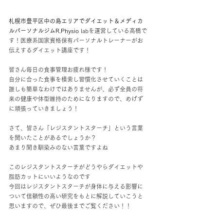
札幌市豊平区中の島エリアでダイエット
＆メディカ
ルパーソナルジムR.Physio
labを運営している高橋で
す！医療系国家資格保有パーソナルトレーナーがお
伝えするダイエット講座です！
皆さん毎日の食事管理お疲れ様です！
自分に合った食事を模索し習慣化させていくことは
誰しも簡単なわけではありませんが、必ず全員の将
来の健康や体型維持のためになりますので、めげず
に頑張っていきましょう！
さて、皆さん「レジスタントスターチ」という言葉
を聞いたことがあるでしょうか？
あまり聞き馴染みのない言葉ですよね
このレジスタントスターチがどうやらダイエットや
脂肪カットにいいようなのです
今回はレジスタントスターチが身体に与える影響に
ついて信頼性の高い研究をもとに解説していこうと
思いますので、ぜひ最後までご覧ください！！