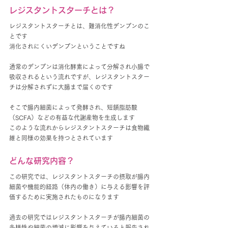
レジスタントスターチとは？
レジスタントスターチとは、難消化性デンプンのこ
とです
消化されにくいデンプンということですね
通常のデンプンは消化酵素によって分解され小腸で
吸収されるという流れですが、レジスタントスター
チは分解されずに大腸まで届くのです
そこで腸内細菌によって発酵され、短鎖脂肪酸
（SCFA）などの有益な代謝産物を生成します
このような流れからレジスタントスターチは食物繊
維と同様の効果を持つとされています
どんな研究内容？
この研究では、レジスタントスターチの摂取が腸内
細菌や機能的経路（体内の働き）に与える影響を評
価するために実施されたものになります
過去の研究ではレジスタントスターチが腸内細菌の
多様性や細菌の増減に影響を与えていると報告され