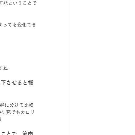
可能ということで
よっても変化でき
すね
低下させると報
る群に分けて比較
の研究でもカロリ
す
ることで、筋肉