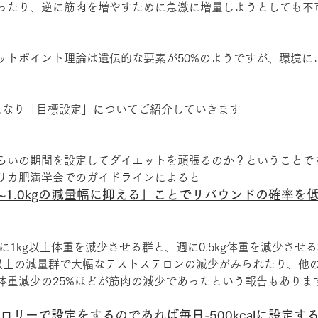
ったり、逆に筋肉を増やすために急激に増量しようとしても不
ットポイント理論は遺伝的な要素が50%のようですが、環境に
になり「目標設定」についてご紹介していきます
らいの期間を設定してダイエットを頑張るのか？ということで
リカ肥満学会でのガイドラインによると
5~1.0kgの減量幅に抑える」ことでリバウンドの確率を
週に1kg以上体重を減少させる群と、週に0.5kg体重を減少させ
g以上の減量群で大幅なテストステロンの減少がみられたり、他
体重減少の25%ほどが筋肉の減少であったという報告もありま
ロリーで設定をするのであれば毎日-500kcalに設定す