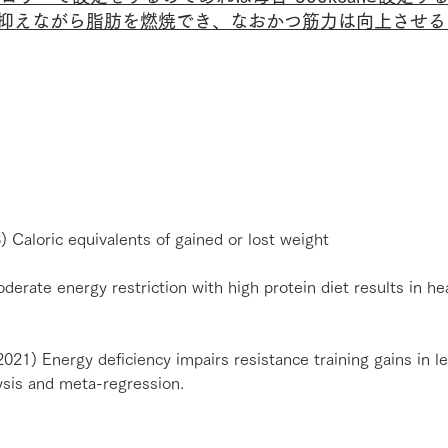
抑えながら脂肪を燃焼でき、なおかつ筋力は向上させる
loric equivalents of gained or lost weight
erate energy restriction with high protein diet results in he
2021) Energy deficiency impairs resistance training gains in l
ysis and meta-regression. 