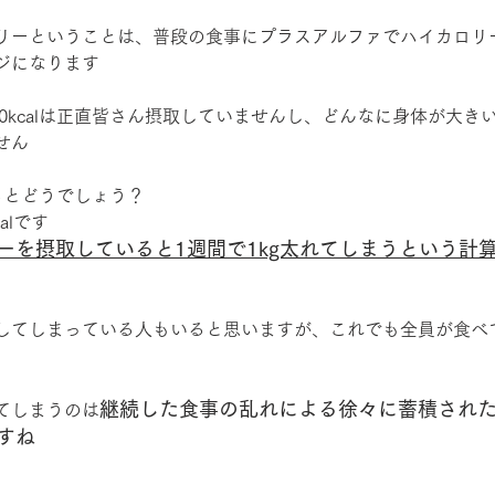
なカロリーということは、普段の食事にプラスアルファでハイカロ
ジになります
00kcalは正直皆さん摂取していませんし、どんなに身体が大き
せん
るとどうでしょう？
alです
ーを摂取していると1週間で1kg太れてしまうという計
してしまっている人もいると思いますが、これでも全員が食べ
継続した食事の乱れによる徐々に蓄積され
てしまうのは
すね