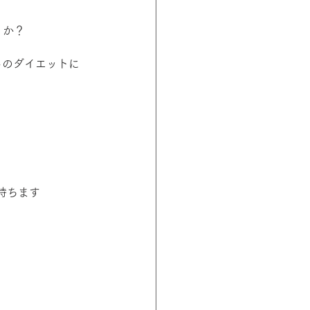
うか？
らのダイエットに
持ちます