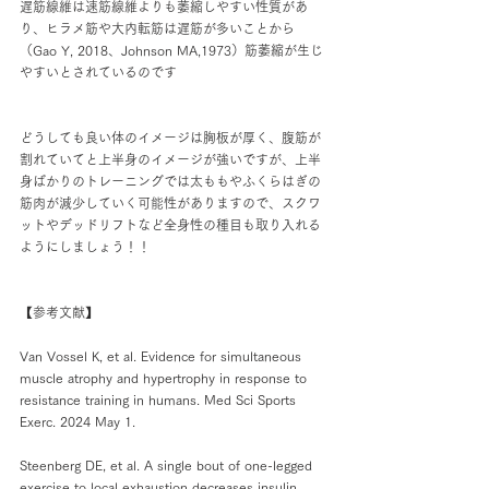
遅筋線維は速筋線維よりも萎縮しやすい性質があ
り、ヒラメ筋や大内転筋は遅筋が多いことから
（Gao Y, 2018、Johnson MA,1973）筋萎縮が生じ
やすいとされているのです
どうしても良い体のイメージは胸板が厚く、腹筋が
割れていてと上半身のイメージが強いですが、上半
身ばかりのトレーニングでは太ももやふくらはぎの
筋肉が減少していく可能性がありますので、スクワ
ットやデッドリフトなど全身性の種目も取り入れる
ようにしましょう！！
【参考文献】
Van Vossel K, et al. Evidence for simultaneous 
muscle atrophy and hypertrophy in response to 
resistance training in humans. Med Sci Sports 
Exerc. 2024 May 1.
Steenberg DE, et al. A single bout of one-legged 
exercise to local exhaustion decreases insulin 