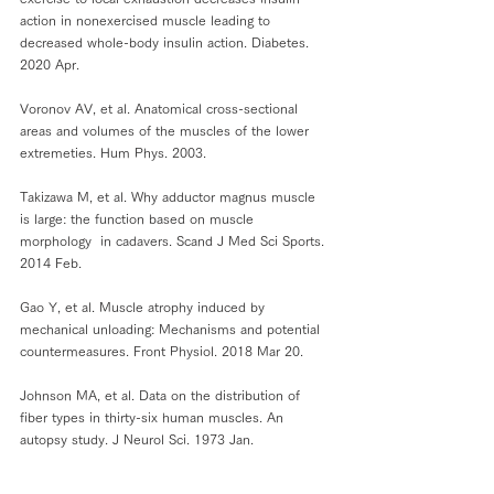
action in nonexercised muscle leading to 
decreased whole-body insulin action. Diabetes. 
2020 Apr.
Voronov AV, et al. Anatomical cross-sectional 
areas and volumes of the muscles of the lower 
extremeties. Hum Phys. 2003.
Takizawa M, et al. Why adductor magnus muscle 
is large: the function based on muscle 
morphology  in cadavers. Scand J Med Sci Sports. 
2014 Feb.
Gao Y, et al. Muscle atrophy induced by 
mechanical unloading: Mechanisms and potential 
countermeasures. Front Physiol. 2018 Mar 20.
Johnson MA, et al. Data on the distribution of 
fiber types in thirty-six human muscles. An 
autopsy study. J Neurol Sci. 1973 Jan.