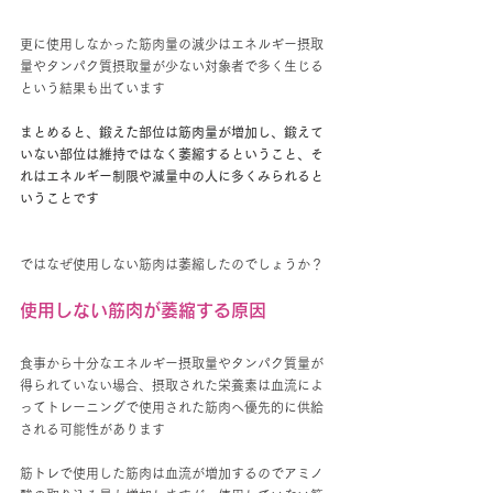
更に使用しなかった筋肉量の減少はエネルギー摂取
量やタンパク質摂取量が少ない対象者で多く生じる
という結果も出ています
まとめると、鍛えた部位は筋肉量が増加し、鍛えて
いない部位は維持ではなく萎縮するということ、そ
れはエネルギー制限や減量中の人に多くみられると
いうことです
ではなぜ使用しない筋肉は萎縮したのでしょうか？
使用しない筋肉が萎縮する原因
食事から十分なエネルギー摂取量やタンパク質量が
得られていない場合、摂取された栄養素は血流によ
ってトレーニングで使用された筋肉へ優先的に供給
される可能性があります
筋トレで使用した筋肉は血流が増加するのでアミノ