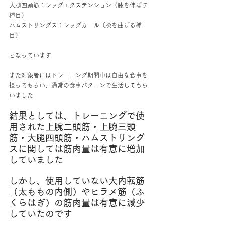
大腿四頭筋：レッグエクステンション（膝を伸ばす
種目）
ハムストリングス：レッグカール（膝を曲げる種
目）
となっています
また対象者にはトレーニング期間中は自由な食事を
摂ってもらい、通常の食事パターンで生活してもら
いました
結果としては、トレーニングで使
用された上腕二頭筋・上腕三頭
筋・大腿四頭筋・ハムストリング
スに関しては筋肉量は有意に増加
していました
しかし、使用していない大内転筋
（太ももの内側）やヒラメ筋（ふ
くらはぎ）の筋肉量は有意に減少
していたのです