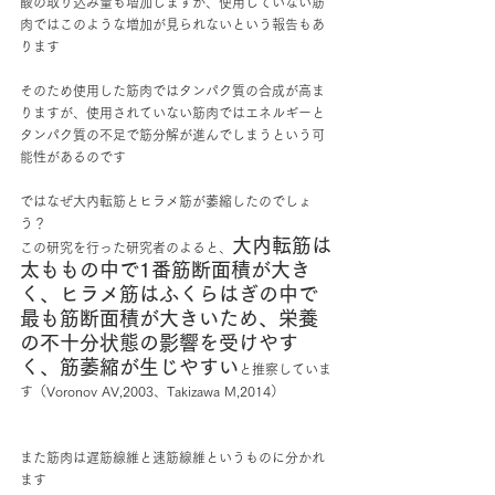
酸の取り込み量も増加しますが、使用していない筋
肉ではこのような増加が見られないという報告もあ
ります
そのため使用した筋肉ではタンパク質の合成が高ま
りますが、使用されていない筋肉ではエネルギーと
タンパク質の不足で筋分解が進んでしまうという可
能性があるのです
ではなぜ大内転筋とヒラメ筋が萎縮したのでしょ
う？
大内転筋は
この研究を行った研究者のよると、
太ももの中で1番筋断面積が大き
く、ヒラメ筋はふくらはぎの中で
最も筋断面積が大きいため、栄養
の不十分状態の影響を受けやす
く、筋萎縮が生じやすい
と推察していま
す（Voronov AV,2003、Takizawa M,2014）
また筋肉は遅筋線維と速筋線維というものに分かれ
ます