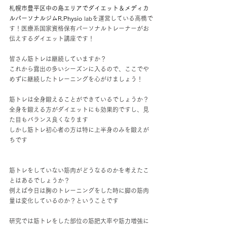
札幌市豊平区中の島エリアでダイエット
＆メディカ
ルパーソナルジムR.Physio
labを運営している高橋で
す！医療系国家資格保有パーソナルトレーナーがお
伝えするダイエット講座です！
皆さん筋トレは継続していますか？
これから露出の多いシーズンに入るので、ここでや
めずに継続したトレーニングを心がけましょう！
筋トレは全身鍛えることができているでしょうか？
全身を鍛える方がダイエットにも効果的ですし、見
た目もバランス良くなります
しかし筋トレ初心者の方は特に上半身のみを鍛えが
ちです
筋トレをしていない筋肉がどうなるのかを考えたこ
とはあるでしょうか？
例えば今日は胸のトレーニングをした時に脚の筋肉
量は変化しているのか？ということです
研究では筋トレをした部位の筋肥大率や筋力増強に