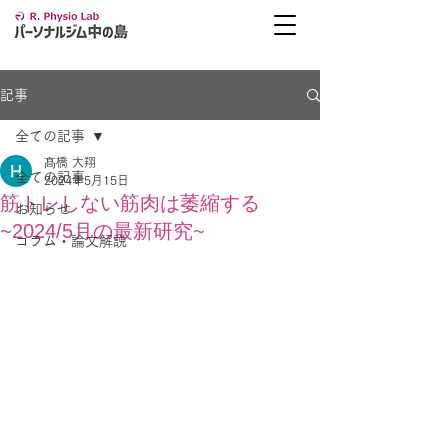
記事
全ての記事
髙橋 大翔
全ての記事
2024年5月15日
筋トレしない筋肉は萎縮する
お知らせ
~2024/5月の最新研究~
コラム・論文解説