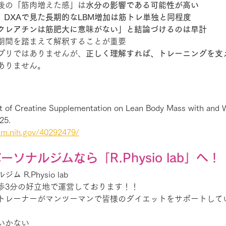
後の「筋肉増えた感」は
水分の影響である可能性が高い
、
DXAで見た長期的なLBM増加は筋トレ単独と同程度
クレアチンは筋肥大に意味がない」と結論づけるのは早計
期間を踏まえて解釈することが重要
プリではありませんが、
正しく理解すれば、トレーニングを支
ありません。
ect of Creatine Supplementation on Lean Body Mass with and 
25.
lm.nih.gov/40292479/
ソナルジムなら「R.Physio lab」へ！
R.Physio lab
歩3分の好立地で運営しております！！
トレーナーがマンツーマンで皆様のダイエットをサポートして
いかない