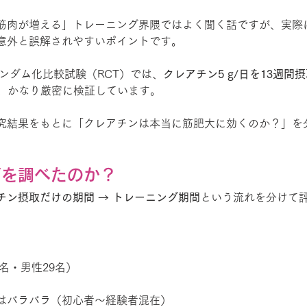
筋肉が増える」トレーニング界隈ではよく聞く話ですが、実際
意外と誤解されやすいポイントです。
ランダム化比較試験（RCT）では、
クレアチン5 g/日を13週間
、かなり厳密に検証しています。
究結果をもとに「クレアチンは本当に筋肥大に効くのか？」を
何を調べたのか？
チン摂取だけの期間 → トレーニング期間
という流れを分けて
4名・男性29名）
はバラバラ（初心者〜経験者混在）