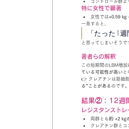
コントロール群よ
特に女性で顕著
女性では
+0.59 kg
一見すると、
「たった1週
と思ってしまいそうで
著者らの解釈
この短期間のLBM増加
ている可能性が高い
と
👉 クレアチンは筋
る”ことがある
のです
結果②：12週
レジスタンストレ
両群とも
約 +2 
クレアチン群とコ