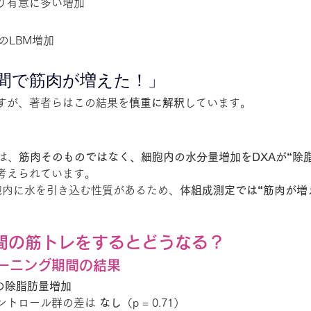
り有意に多い増加
 のLBM増加
間で筋肉が増えた！」
すが、著者らはこの結果を
慎重に解釈
しています。
は、
筋肉そのものではなく、細胞内の水分量増加をDXAが“除
考えられています。
細胞内に水を引き込む性質があるため、
体組成測定では“筋肉が増
。
間の筋トレをするとどうなる？
ーニング期間の結果
kgの除脂肪量増加
ントロール群の差は 
なし
（p = 0.71）