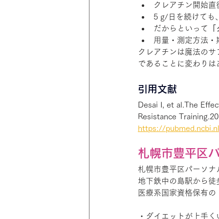
クレアチン開始直
5 g/日を続けても
だからといって
「
用量・測定方法・
クレアチンは魔法のサ
であることに変わりは
引用文献
Desai I, et al.The Eff
Resistance Training.20
https://pubmed.ncbi.n
札幌市豊平区パー
札幌市豊平区パーソナルジム 
地下鉄中の島駅から徒
医療系国家資格保有の
・ダイエットが上手く