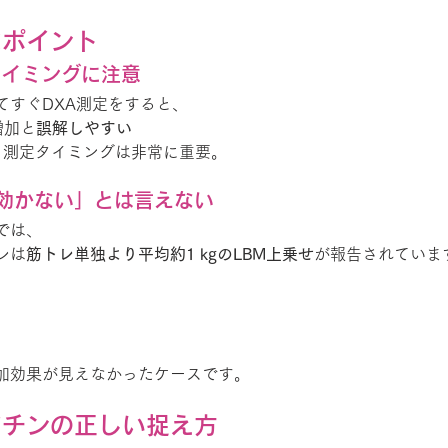
なポイント
タイミングに注意
てすぐDXA測定をすると、
増加と
誤解しやすい
も、測定タイミングは非常に重要。
効かない」とは言えない
では、
レは
筋トレ単独より平均約1 kgのLBM上乗せ
が報告されていま
、
加効果が見えなかったケースです。
アチンの正しい捉え方