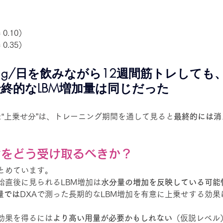
0.10）
0.35）
 g/日を飲みながら12週間筋トレしても
終的なLBM増加量は同じだった
た“上乗せ分”は、トレーニング期間を通して見ると
最終的には消
論をどう受け取るべきか？
とめています。
始直後に見られるLBM増加は
水分量の増加を反映している可能
量では
DXAで測った長期的なLBM増加を有意に上乗せする効
効果を得るには
より高い用量が必要かもしれない
（仮説レベル