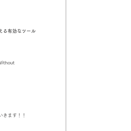
える有効なツール
Without 
いきます！！