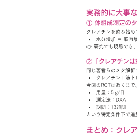
実務的に大事
① 体組成測定の
クレアチンを飲み始め
水分増加 ＝ 筋肉
👉 研究でも現場で
②「クレアチンは
同じ著者らの
メタ解析
クレアチン＋筋ト
今回のRCTはあくまで
用量：5 g/日
測定法：DXA
期間：13週間
という
特定条件下
で追
まとめ：クレ