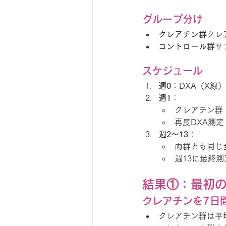
グループ分け
クレアチン群
クレ
コントロール群
サ
スケジュール
週0
：DXA（X線
週1
：
クレアチン群
再度DXA測定
週2〜13
：
両群とも同じ
週13に最終測
結果①：最初
クレアチンを7日
クレアチン群は
平均