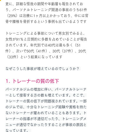
更に、詳細な怪我の期間や年齢層も報告されてお
り、パーソナルトレーニング関連の事故のうち61件
（29%）は治療に1ヶ月以上かかっており、中には背
骨や腰椎を骨折するという事例も出ているようです
トレーニングによる事故について男女別でみると、
女性が91％と圧倒的に多数を占めていることが報告
されています。年代別では40代は最も多く（51
件）、次いで50代（41件）、30代（37件）、20代
（33件）という結果になっています
なぜこうした事故が増えているのでしょうか？ 
1. トレーナーの質の低下
パーソナルジムの増加に伴い、パーソナルトレーナ
ーとして接客する方の数も増えています。そこで、
トレーナーの質の低下が問題視されています。一部
のジムでは、十分なトレーニング経験や資格を持た
ないトレーナーが雇われていることもあります。ト
レーナーの指導が不適切だったり、トレーニングメ
ニューが適切でなかったりすることが事故の原因と
なっています。 