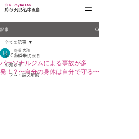
記事
全ての記事
髙橋 大翔
全ての記事
2024年5月28日
パーソナルジムによる事故が多
お知らせ
発！？〜自分の身体は自分で守る〜
コラム・論文解説