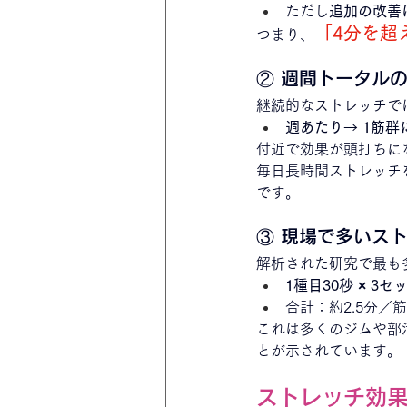
ただし
追加の改善
「4分を超
つまり、
② 週間トータル
継続的なストレッチで
週あたり→ 1筋群
付近で効果が頭打ちに
毎日長時間ストレッチ
です。
③ 現場で多いス
解析された研究で最も
1種目30秒 × 3セ
合計：約2.5分／
これは多くのジムや部
とが示されています。
ストレッチ効