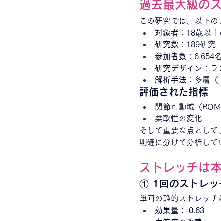
過去最大級の
この研究では、以下の
対象者
：18歳以
研究数
：189研究
参加者数
：6,654
研究デザイン
：ラ
解析手法
：多層（
評価された指標
関節可動域（RO
柔軟性の変化
そして重要な点として
明確に分けて分析して
ストレッチは
① 1回のストレ
単回の静的ストレッチ
効果量： 0.63