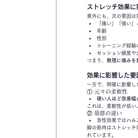
ストレッチ効果に
意外にも、次の要因は
「痛い」「強い」
年齢
性別
トレーニング経験
セッション頻度や
つまり、
無理に痛みを
効果に影響した要
一方で、明確に影響し
① 元々の柔軟性
硬い人ほど改善幅
これは、柔軟性が低い
② 筋群の違い
急性効果では
ハム
脚の筋肉はストレッチ
れています。