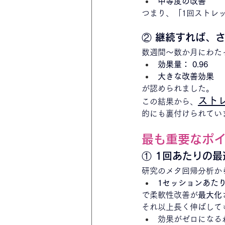
中等度の改善
つまり、「1回ストレ
② 継続すれば、
数週間〜数か月にわた
効果量： 0.96
大きな改善効果
が認められました。
スト
この結果から、
的にも裏付けられてい
最も重要なポ
① 1回あたりの
研究のメタ回帰分析か
1セッションあたり
で柔軟性改善が
最大化
それ以上長く伸ばして
効果がゼロになる