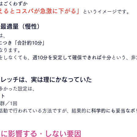
はごくわずか
えるとコスパが急激に下がる」
というイメージです。
の最適量（慢性）
は、
につき「合計約10分」
なります。
をしなくても、
週10分を安定して確保できれば十分
という、非
トレッチは、実は理にかなっていた
多かった設定は、
ット
筋群／1回
活動で行われている方法ですが、結果的に
科学的にも妥当なボ
果に影響する・しない要因