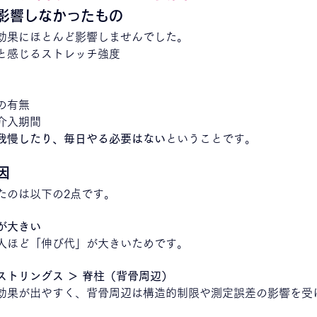
影響しなかったもの
効果にほとんど影響しませんでした。
と感じるストレッチ強度
の有無
介入期間
我慢したり、毎日やる必要はない
ということです。
因
たのは以下の2点です。
が大きい
人ほど「伸び代」が大きいためです。
ストリングス ＞ 脊柱（背骨周辺）
効果が出やすく、背骨周辺は構造的制限や測定誤差の影響を受