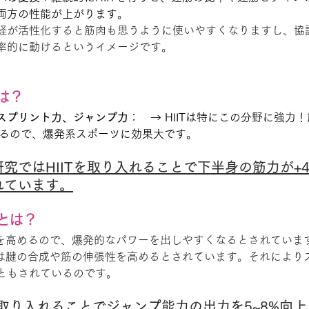
両方の性能が上がります。
経が活性化すると筋肉も思うように使いやすくなりますし、協
率的に動けるというイメージです。
は？
やスプリント力、ジャンプ力
：　→ HIITは特にこの分野に強力
上がるので、爆発系スポーツに効果大です。
究ではHIITを取り入れることで下半身の筋力が+4
れています。
とは？
速度を高めるので、爆発的なパワーを出しやすくなるとされていま
運動は腱の合成や筋の伸張性を高めるとされています。それにより
ともされているのです。
を取り入れることでジャンプ能力の出力を5~8%向