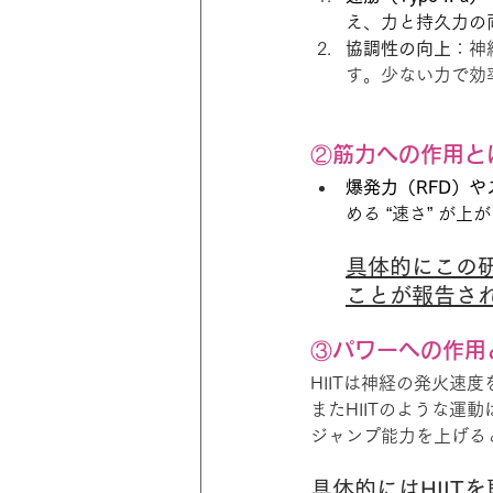
え、力と持久力の
協調性の向上
：神
す。少ない力で効
②筋力への作用と
爆発力（RFD）
める “速さ” が
具体的にこの研
ことが報告さ
③パワーへの作用
HIITは神経の発火
またHIITのような
ジャンプ能力を上げる
具体的にはHIIT