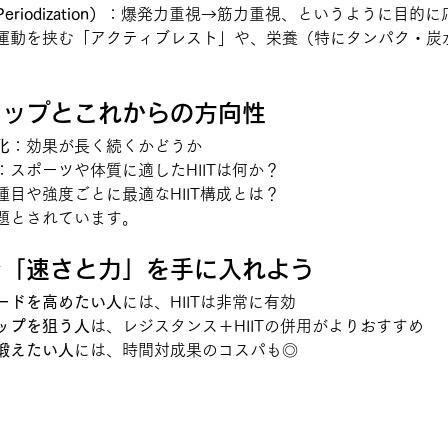
odization）
：爆発力重視→筋力重視、というように目的に
運動を挟む「アクティブレスト」や、栄養（特にタンパク・炭
ャップとこれからの方向性
化
：効果が長く続くかどうか
：スポーツや体質に適したHIITは何か？
種目や強度ごとに最適なHIIT構成とは？
題とされています。
Tで「速さと力」を手に入れよう
ードを高めたい人
には、HIITは非常に有効
ップを狙う人
は、レジスタンス＋HIITの併用がよりおすすめ
鍛えたい人
には、時間対成果のコスパも◎