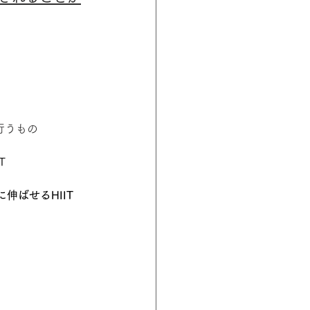
行うもの
T
伸ばせるHIIT