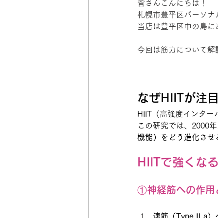
皆さんこんにちは！
札幌市豊平区パーソナルジム
当店は豊平区中の島に
今回は筋力について解
なぜHIITが注
HIIT（高強度イン
この研究では、2000年
機能）をどう進化させ
HIITで強くな
①神経筋への作用
速筋（Type II 