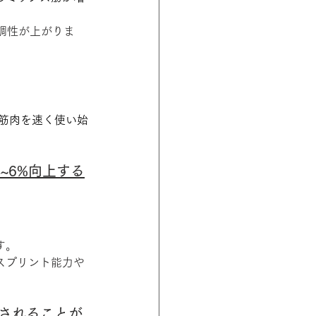
調性が上がりま
！筋肉を速く使い始
~6%向上する
す。
スプリント能力や
上されることが