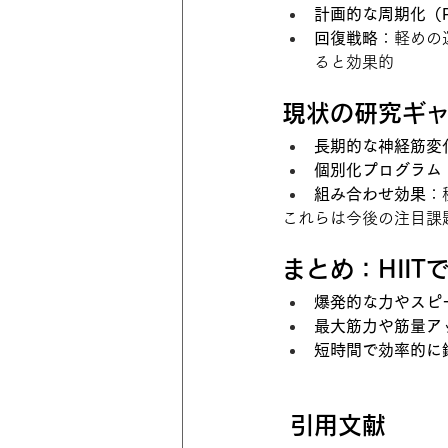
計画的な周期化（Peri
回復戦略
：軽めの
ると効果的
現状の研究ギ
長期的な神経筋変
個別化プログラム
組み合わせ効果
：
これらは今後の注目課
まとめ：HII
爆発的な力やスピ
最大筋力や筋量ア
短時間で効率的に
 引用文献