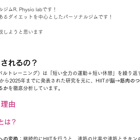
R. Physio labです！
あるダイエットを中心としたパーソナルジムです！
説しようと思います
目されるの？
ターバルトレーニング）は「短い全力の運動＋短い休憩」を繰り返
から2025年までに発表された研究を元に、HIITが
脳→筋肉のつ
るか
を徹底分析しています。
る理由
とは？
a）への変換
：継続的にHIITを行うと、速筋の比率や速筋とチキン