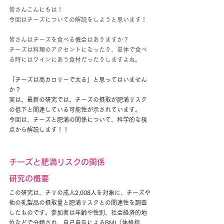
皆さんこんにちは！
今回はチーズについての解説をしようと思います！
皆さんはチーズを食べる機会はありますか？
チーズは料理のアクセントになったり、単体で食べ
る時にはワインにあう食材だったりしますよね。
「チーズは高カロリーで太る」と思ってはいません
か？​
実は、最新の研究では、チーズの摂取が肥満リスク
の低下と関連している可能性が示されています。​
今回は、チーズと肥満の関係について、科学的な視
点から解説します！！
チーズと肥満リスクの関係
研究の概要
この研究は、チリの成人2,008人を対象に、チーズや
他の乳製品の摂取量と肥満リスクとの関連性を調査
したものです。​参加者は年齢や性別、社会経済的地
位などで分類され、自己申告によるBMI（体格指