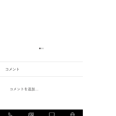
コメント
コメントを追加…
肥満対策は「体重を減ら
カフェインはア
すだけ」では不十分？除
のパフォーマン
脂肪量と生活習慣病リス
る？最新メタ解
クの関係
かる効果