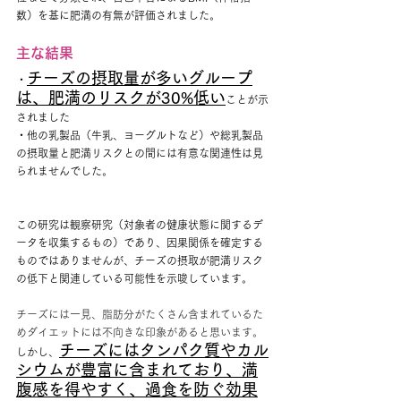
数）を基に肥満の有無が評価されました。​
主な結果
チーズの摂取量が多いグループ
・
は、肥満のリスクが30%低い
ことが示
されました
・他の乳製品（牛乳、ヨーグルトなど）や総乳製品
の摂取量と肥満リスクとの間には有意な関連性は見
られませんでした。
この研究は観察研究（対象者の健康状態に関するデ
ータを収集するもの）であり、因果関係を確定する
ものではありませんが、チーズの摂取が肥満リスク
の低下と関連している可能性を示唆しています。
チーズには一見、脂肪分がたくさん含まれているた
めダイエットには不向きな印象があると思います。
チーズにはタンパク質やカル
​しかし、
シウムが豊富に含まれており、満
腹感を得やすく、過食を防ぐ効果