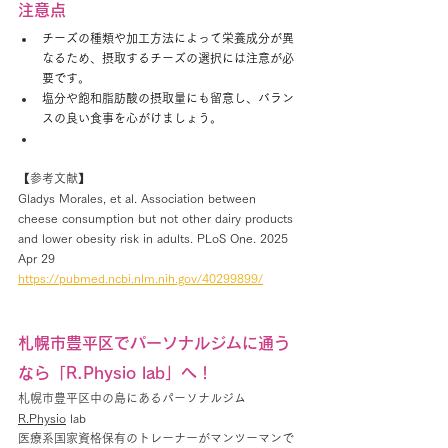
注意点
チーズの種類や加工方法によって栄養成分が異
なるため、摂取するチーズの選択には注意が必
要です。
塩分や飽和脂肪酸の摂取量にも留意し、バラン
スの良い食事を心がけましょう。
【参考文献】
Gladys Morales, et al. 
Association between 
cheese consumption but not other dairy products 
and lower obesity risk in adults. 
PLoS One
. 2025 
Apr 29
https://pubmed.ncbi.nlm.nih.gov/40299899/
札幌市豊平区でパーソナルジムに通う
なら「R.Physio lab」へ！
札幌市豊平区中の島にあるパーソナルジム 
R.Physio
 lab
医療系国家資格保有のトレーナーがマンツーマンで