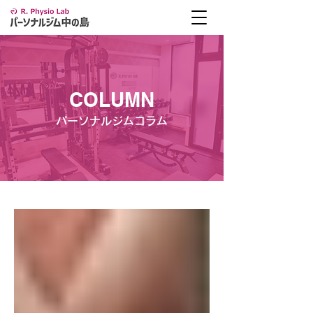
COLUMN
パーソナルジムコラム