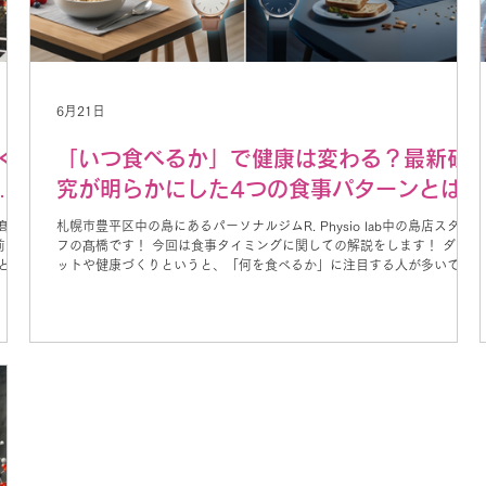
6月21日
く
「いつ食べるか」で健康は変わる？最新研
た
究が明らかにした4つの食事パターンとは
の髙橋
札幌市豊平区中の島にあるパーソナルジムR. Physio lab中の島店スタッ
前やト
フの髙橋です！ 今回は食事タイミングに関しての解説をします！ ダイエ
とパ
ットや健康づくりというと、「何を食べるか」に注目する人が多いです
よね。 一方で近年は、「いつ食べるか」という時間栄養学（Chrono-
パフォー
nutrition）も注目されています。 2026年に掲載された研究では、食事時
どを行
間に関する行動を分析し、4つの食事パターンに分類しました。そして、
うデ
それぞれのパターンが社会人口学的特徴や食事の質、肥満とどのように
向に抵
関連しているのかを調査しています。 今回は、その研究内容をわかりや
ォームア
すくご紹介します。 食事パターンの重要性とは この研究では、「朝食を
の効果
食べる時間」「夕食を食べる時間」「食事回数」「間食の頻度」「平日
くご紹
と休日の食事時間の違い」など、食事時間に関するさまざまな行動を解
ウォー
析しました。 その結果、参加者は4つの特徴的な食事パターンに分類さ
れました。 ① 平日は早めに朝食を食べるパターン このグループは、 ・
平日に朝食を早い時間に食べる ・朝食の割合が多い ・食事回数が多い...