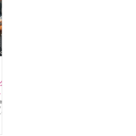
ク
し
の髙橋
メント
いで
ガ3
得意な
ーおよ
れた