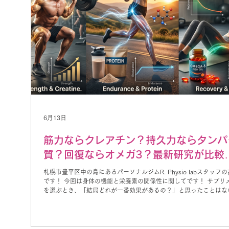
6月13日
筋力ならクレアチン？持久力ならタンパ
質？回復ならオメガ3？最新研究が比較
た結果とは
札幌市豊平区中の島にあるパーソナルジムR. Physio labスタッフ
です！ 今回は身体の機能と栄養素の関係性に関してです！ サプリ
を選ぶとき、「結局どれが一番効果があるの？」と思ったことはな
しょうか。 筋トレをしている人ならクレアチン、プロテイン、オメ
脂肪酸は一度は耳にしたことがあるはずです。 しかし、それぞれ
分野は異なります。 2026年に掲載されたシステマティックレビュ
びネットワークメタアナリシス（信頼性の高い研究）では、訓練さ