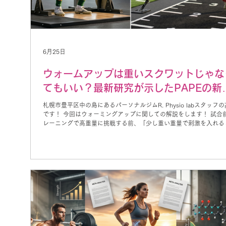
6月25日
ウォームアップは重いスクワットじゃな
てもいい？最新研究が示したPAPEの新
な可能性とは
札幌市豊平区中の島にあるパーソナルジムR. Physio labスタッフ
です！ 今回はウォーミングアップに関しての解説をします！ 試合
レーニングで高重量に挑戦する前、「少し重い重量で刺激を入れる
フォーマンスが上がる」と聞いたことはありませんか？ これは
PAPE（Post-Activation Performance Enhancement：活性化後
マンス向上）と呼ばれる現象です。 一般的には重いスクワットな
って筋肉や神経を活性化させますが、「疲労が残ってしまう」とい
メリットもあります。 そこで2026年に掲載された研究では、多方
抗がかかるMulti-dimensional Elastic Band（MEB）を用いたウ
ップと、高重量スクワットによるウォームアップを比較し、PAPE
と時間経過を検証しました。 今回は、その研究内容をわかりやす
介します。 ウォームアップはバンドが良い？ 研究では、2種類の
ムアップ方法を比較しました。 ① MEB（Multi-dimensional Elas