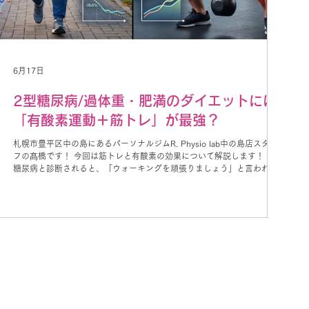
6月17日
2型糖尿病/過体重・肥満のダイエットには
「有酸素運動＋筋トレ」が最強？
札幌市豊平区中の島にあるパーソナルジムR. Physio lab中の島店スタッ
フの髙橋です！ 今回は筋トレと有酸素の効果について解説します！ 2型
糖尿病と診断されると、「ウォーキングを頑張りましょう」と言われる
ことが少なくありません。 確かに有酸素運動は血糖値の改善や脂肪燃焼
に効果的です。 しかし 「筋トレは必要ないのか？」 「ウォーキングだ
けで十分なのか？」 と疑問に思う方もいると思います。 そんな中、最新
の研究では、2型糖尿病かつ過体重・肥満の方において、有酸素運動と筋
トレを組み合わせた運動がどんな効果を与えるのかについて報告されま
した。 今回は、その研究内容をわかりやすく解説します。 有酸素運動と
筋トレの併用効果とは この研究は、2型糖尿病と過体重・肥満を抱える
方を対象に、 ・有酸素運動 ・レジスタンストレーニング（筋トレ） ・
有酸素運動と筋トレの併用 を比較した研究を集めて分析したシステマテ
ィックレビューとメタアナリシスです。 研究者は、 ・体組成 ・脂質代
謝 ・身体機能 への影響を評価しました。 結論は「両方やるのが最も効