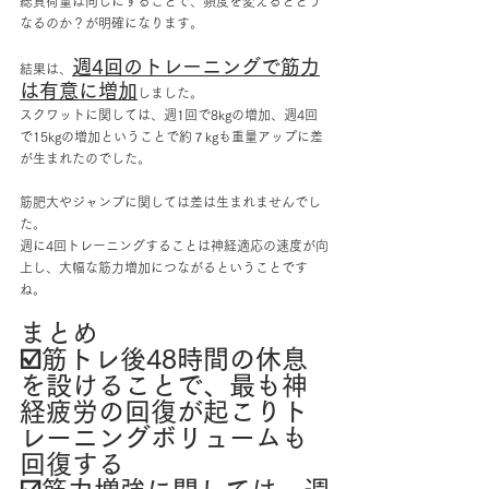
総負荷量は同じにすることで、頻度を変えるとどう
なるのか？が明確になります。
週4回のトレーニングで筋力
結果は、
は有意に増加
しました。
スクワットに関しては、週1回で8kgの増加、週4回
で15kgの増加ということで約７kgも重量アップに差
が生まれたのでした。
筋肥大やジャンプに関しては差は生まれませんでし
た。
週に4回トレーニングすることは神経適応の速度が向
上し、大幅な筋力増加につながるということです
ね。
まとめ
☑️筋トレ後48時間の休息
を設けることで、最も神
経疲労の回復が起こりト
レーニングボリュームも
回復する