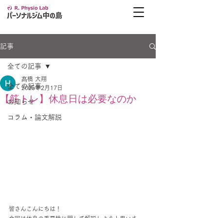
記事
全ての記事
髙橋 大翔
全ての記事
2025年2月17日
【筋トレ】休息日は必要なのか
お知らせ
コラム・論文解説
皆さんこんにちは！