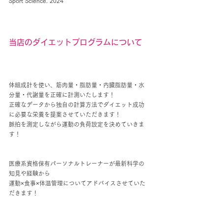
Sport Science. 2024
当店のダイエットプログラムについて
体組成計を使い、筋肉量・脂肪量・内臓脂肪量・水
分量・代謝量を正確に計測いたします！
正確なデータから独自の計算方法でダイエット成功
に必要な栄養を提案させていただきます！
脈拍を測定しながら運動の負荷設定を決めていきま
す！
医療系資格保有パーソナルトレーナーが最新科学の
知見や経験から
運動×食事×体温管理についてアドバイスさせていた
だきます！