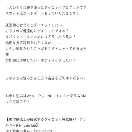
一人ひとりに寄り添ったダイエットプログラムでダ
イエット成功へサポートさせていただきます！
運動初心者だけどダイエットしたい
どうすれば健康的にダイエットできる？
リバウンドしないためにはどうしたら良い？
過度な食事制限をしたくない、、、
大きい怪我をしたことがありダイエットできるか不
安
定期的に運動したい！ボディメイクしたい！
このような悩みがある方は当店をご利用ください！
お申し込みはWeb、公式LINE、インスタグラムDM
より可能です！
【理学療法士が経営するダイエット特化型パーソナ
ルジムR.Physio lab】
地下鉄中の島から徒歩3分です！