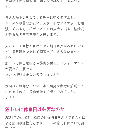
今回は休息の重要性に関して解説しようと思いま
す。
皆さん筋トレをしている理由は様々ですよね。
シーズンの開幕が近いアスリートやダイエットを頑
張っている方、ボディメイクの大会に出る、結婚式
があるなど三者三様だと思います。
人によって目標や目標までの期日が異なるわけです
が、毎日筋トレをして頑張っている人はいません
か？
筋トレを毎日頑張る＝筋肉が付く、パフォーマンス
が変わる、痩せる
という理屈は正しいのでしょうか？
今回はこの部分についてある研究を参考に解説して
いきますので、是非最後まで読んでみてくださ
い！！
筋トレに休息日は必要なのか
2021年の研究で「筋肉の回復時間を変更することに
よる筋肉の活性化とボリュームの変化」について調