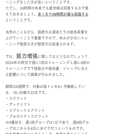
ーニングをした方が良いということです。
ただし、24時間の休息でも疲労感は回復するので覚
えておきましょう。
あくまで48時間が最も回復する
ということです。
当然のことながら、筋肥大は週あたりの総負荷量を
上げていくことで重要ですので、休みが少ないトレ
ーニング頻度の方が筋肥大は促進されます。
筋力増強
では、
に関してはどうなのでしょう？
2024年の研究で週に1回のトレーニングと週に4回の
トレーニングで下肢筋力や筋肉量、ジャンプに与え
る影響について調査が行われました。
期間は8週間で、対象は筋トレを6ヶ月継続してい
る、18~30歳の22名です。
・スクワット
・デッドリフト
・スプリットスクワット
・ブルガリアンスクワット
の4種目を、週1回グループは1日で全て、週4回グル
ープはこれらを4日に分けて行うというものです。