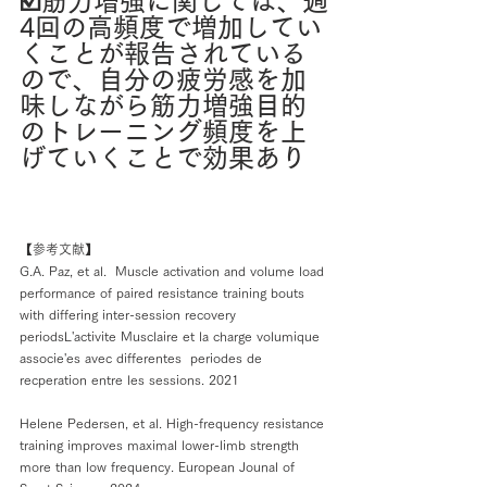
☑️筋力増強に関しては、週
4回の高頻度で増加してい
くことが報告されている
ので、自分の疲労感を加
味しながら筋力増強目的
のトレーニング頻度を上
げていくことで効果あり
【参考文献】
G.A. Paz, et al.  Muscle activation and volume load 
performance of paired resistance training bouts 
with differing inter-session recovery 
periodsL'activite Musclaire et la charge volumique 
associe'es avec differentes  periodes de 
recperation entre les sessions. 2021
Helene Pedersen, et al. 
High-frequency resistance 
training improves maximal lower-limb strength 
more than low frequency. European Jounal of 