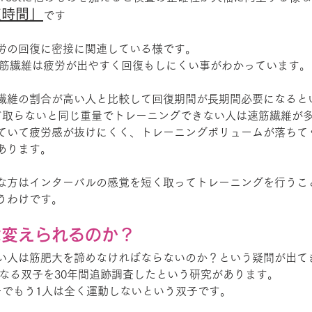
復時間」
です
労の回復に密接に関連している様です。
、速筋繊維は疲労が出やすく回復もしにくい事がわかっています。
繊維の割合が高い人と比較して回復期間が長期間必要になると
ど取らないと同じ重量でトレーニングできない人は速筋繊維が
ていて疲労感が抜けにくく、トレーニングボリュームが落ちて
あります。
な方はインターバルの感覚を短く取ってトレーニングを行うこ
うわけです。
は変えられるのか？
い人は筋肥大を諦めなければならないのか？という疑問が出て
異なる双子を30年間追跡調査したという研究があります。
ーでもう1人は全く運動しないという双子です。