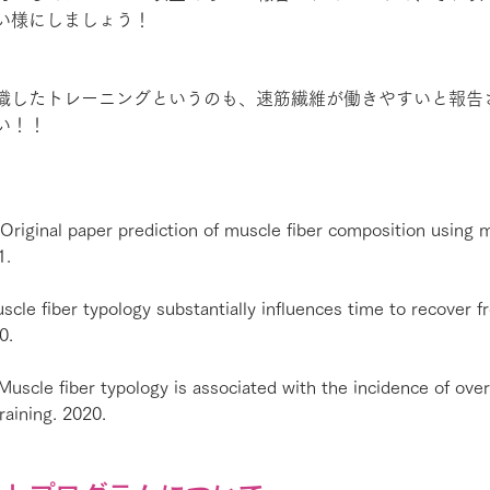
い様にしましょう！
識したトレーニングというのも、速筋繊維が働きやすいと報告
い！！
al. Original paper prediction of muscle fiber composition using m
1.
uscle fiber typology substantially influences time to recover 
0.
l. Muscle fiber typology is associated with the incidence of ove
raining. 2020.