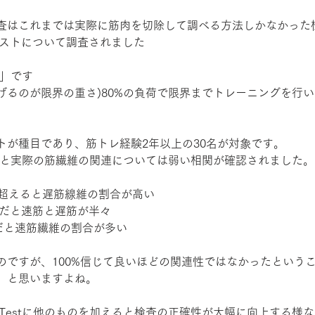
査はこれまでは実際に筋肉を切除して調べる方法しかなかった
テストについて調査されました
st」です
上げるのが限界の重さ)80%の負荷で限界までトレーニングを行
トが種目であり、筋トレ経験2年以上の30名が対象です。
 Testと実際の筋繊維の関連については弱い相関が確認されました。
を超えると遅筋線維の割合が高い
回だと速筋と遅筋が半々
だと速筋繊維の割合が多い
のですが、100%信じて良いほどの関連性ではなかったという
、と思いますよね。
ax Testに他のものを加えると検査の正確性が大幅に向上する様