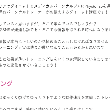
リアでダイエット
＆メディカルパーソナルジムR.Physio
lab
保有パーソナルトレーナーがお伝えするダイエット講座です！
していると思いますが、どこで学んでいるでしょうか？
やSNSが発達し誰でも・どこでも情報を得られる時代になりま
情報が本当に正しいのか見極めることもしなければなりません
レーニングも実は効果が薄いなんてこともあるかと思います
とに効果が薄いトレーニング法をいくつか解説していきますの
ものに変化させていきましょう！
ニング
はゆっくり挙げてゆっくり下すような動作速度を意識したトレ
かるのですが、筋肉に効いているという感じはします