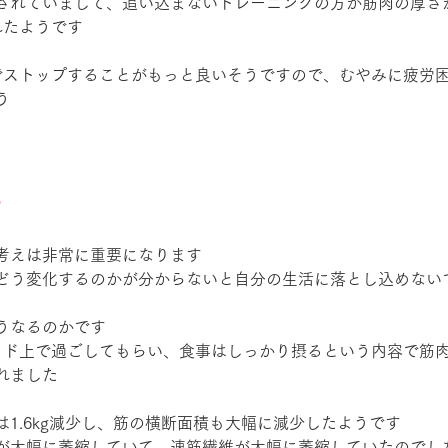
されていまして、追い込まないトレーニングの方が筋肉の厚さ
れたようです
でストップすることがもっと良いそうですので、むやみに疲労
う
い
考えは非常に重要になります
どう変化するのかが分からないと自分の生活に落とし込めない
うなるのかです
ッド上で過ごしてもらい、食事はしっかり摂るという内容で筋
れました
1.6kg減少し、筋の横断面積も大幅に減少したようです
が大幅に萎縮していて、速筋繊維が大幅に萎縮していたのでし