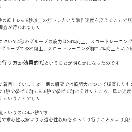
す
4秒の筋トレvs8秒以上の筋トレという動作速度を変えることで
調査が行われました
において4秒のグループの筋力は34%向上、スロートレーニング
のグループで33%向上、スロートレーニング群で7%向上という
で行う方が効果的だ
ということが明らかになったのです
に着目していますが、別の研究では筋肥大について調査したも
に1秒で挙げる群と8~9秒で挙げる群に分けたところ、早い速
たということでした
というのは4~7秒です
の間で求心性収縮よりも遠心性収縮をゆっくり行うことがより良