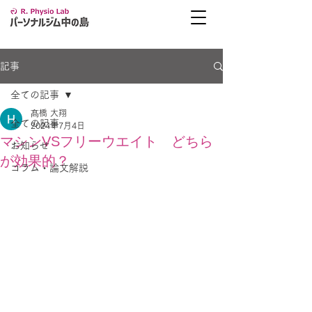
記事
全ての記事
髙橋 大翔
全ての記事
2024年7月4日
マシンVSフリーウエイト どちら
お知らせ
が効果的？
コラム・論文解説