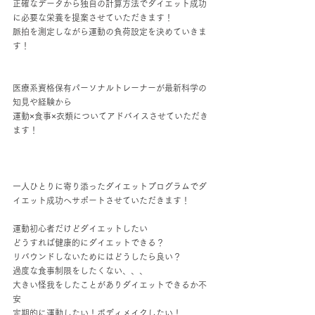
正確なデータから独自の計算方法でダイエット成功
に必要な栄養を提案させていただきます！
脈拍を測定しながら運動の負荷設定を決めていきま
す！
医療系資格保有パーソナルトレーナーが最新科学の
知見や経験から
運動×食事×衣類についてアドバイスさせていただき
ます！
一人ひとりに寄り添ったダイエットプログラムでダ
イエット成功へサポートさせていただきます！
運動初心者だけどダイエットしたい
どうすれば健康的にダイエットできる？
リバウンドしないためにはどうしたら良い？
過度な食事制限をしたくない、、、
大きい怪我をしたことがありダイエットできるか不
安
定期的に運動したい！ボディメイクしたい！