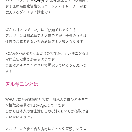
ルパーソナルジムR.Physio
labを運営している高橋で
す！医療系国家資格保有パーソナルトレーナーがお
伝えするダイエット講座です！
皆さん「アルギニン」はご存知でしょうか？
アルギニンは非必須アミノ酸ですが、子供のうちは
体内で合成できないため必須アミノ酸となります
BCAAやEAAなども重要なのですが、アルギニンも非
常に重要な働きがあるようです
今回はアルギニンについて解説していこうと思いま
す！
アルギニンとは
WHO（世界保健機構）では一般成人男性のアルギニ
ン摂取必要量は1日6~7gとしています
しかし日本人の食生活はこの6割くらいしか摂取でき
ていないようです
アルギニンを多く含む食材はナッツや豆類、シラス