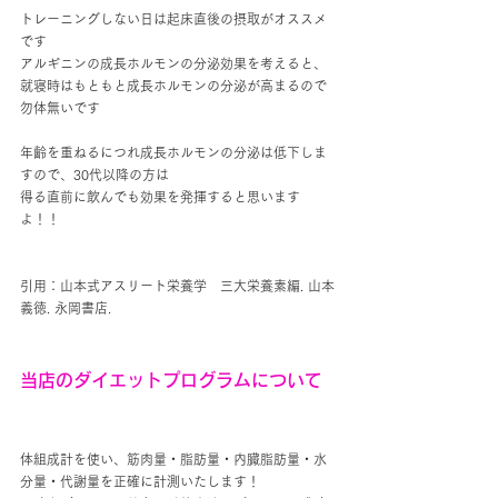
トレーニングしない日は起床直後の摂取がオススメ
です
アルギニンの成長ホルモンの分泌効果を考えると、
就寝時はもともと成長ホルモンの分泌が高まるので
勿体無いです
年齢を重ねるにつれ成長ホルモンの分泌は低下しま
すので、30代以降の方は
得る直前に飲んでも効果を発揮すると思います
よ！！
引用：山本式アスリート栄養学　三大栄養素編. 山本
義徳. 永岡書店.
当店のダイエットプログラムについて
体組成計を使い、筋肉量・脂肪量・内臓脂肪量・水
分量・代謝量を正確に計測いたします！