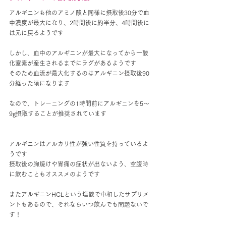
アルギニンも他のアミノ酸と同様に摂取後30分で血
中濃度が最大になり、2時間後に約半分、4時間後に
は元に戻るようです
しかし、血中のアルギニンが最大になってから一酸
化窒素が産生されるまでにラグがあるようです
そのため血流が最大化するのはアルギニン摂取後90
分経った頃になります
なので、トレーニングの1時間前にアルギニンを5〜
9g摂取することが推奨されています
アルギニンはアルカリ性が強い性質を持っているよ
うです
摂取後の胸焼けや胃痛の症状が出ないよう、空腹時
に飲むこともオススメのようです
またアルギニンHCLという塩酸で中和したサプリメ
ントもあるので、それならいつ飲んでも問題ないで
す！