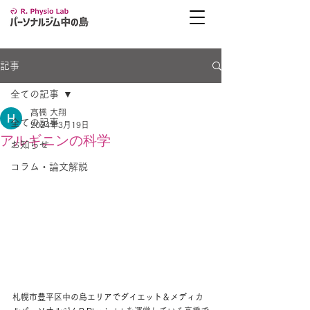
記事
全ての記事
髙橋 大翔
全ての記事
2024年3月19日
アルギニンの科学
お知らせ
コラム・論文解説
札幌市豊平区中の島エリアでダイエット
＆メディカ