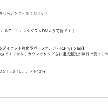
方は当店をご利用ください！
式LINE、インスタグラムDMより可能です！
イエット特化型パーソナルジムR.Physio lab】
3分です！今ならカウンセリング＆体組成測定が無料で受けら
3丁目2-15テナント101●