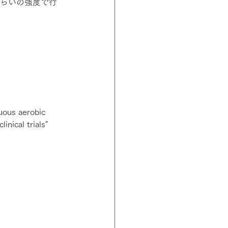
らいの強度で行
uous aerobic 
inical trials"