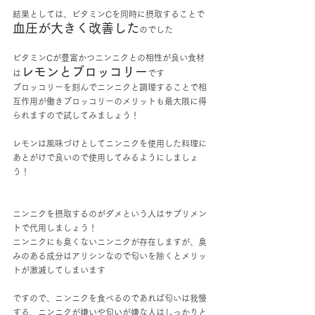
結果としては、ビタミンCを同時に摂取することで
血圧が大きく改善した
のでした
ビタミンCが豊富かつニンニクとの相性が良い食材
レモンとブロッコリー
は
です
ブロッコリーを刻んでニンニクと調理することで相
互作用が働きブロッコリーのメリットも最大限に得
られますので試してみましょう！
レモンは風味づけとしてニンニクを使用した料理に
あとがけで良いので使用してみるようにしましょ
う！
ニンニクを摂取するのがダメという人はサプリメン
トで代用しましょう！
ニンニクにも臭くないニンニクが存在しますが、臭
みのある成分はアリシンなので匂いを除くとメリッ
トが激減してしまいます
ですので、ニンニクを食べるのであれば匂いは我慢
する、ニンニクが嫌いや匂いが嫌な人はしっかりと