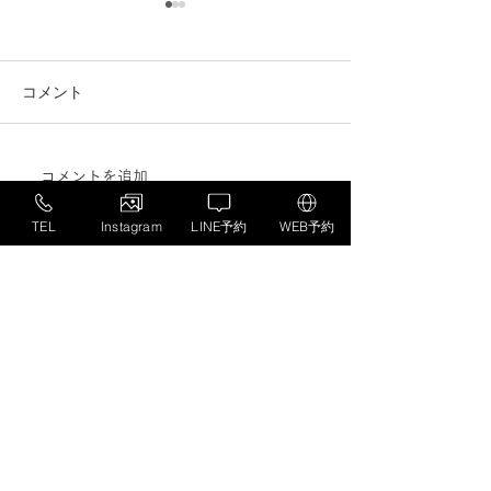
コメント
コメントを追加…
肥満対策は「体重を減ら
カフェインはア
すだけ」では不十分？除
のパフォーマン
TEL
Instagram
LINE予約
WEB予約
脂肪量と生活習慣病リス
る？最新メタ解
クの関係
かる効果
〒062-0921
北海道札幌市豊平区中の島1条3丁目2−15 1F
10時から20時最終受付
(日曜、祝日不定休)