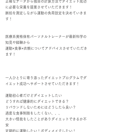
正確なデータから独自の計算方法でダイエット成功
に必要な栄養を提案させていただきます！
脈拍を測定しながら運動の負荷設定を決めていきま
す！
医療系資格保有パーソナルトレーナーが最新科学の
知見や経験から
運動×食事×衣類についてアドバイスさせていただき
ます！
一人ひとりに寄り添ったダイエットプログラムでダ
イエット成功へサポートさせていただきます！
運動初心者だけどダイエットしたい
どうすれば健康的にダイエットできる？
リバウンドしないためにはどうしたら良い？
過度な食事制限をしたくない、、、
大きい怪我をしたことがありダイエットできるか不
安
定期的に運動したい！ボディメイクしたい！