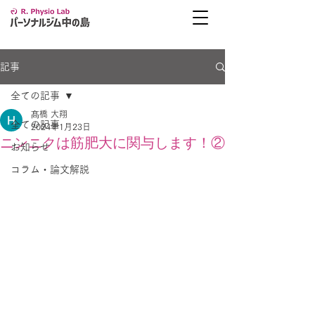
記事
全ての記事
髙橋 大翔
全ての記事
2024年1月23日
ニンニクは筋肥大に関与します！②
お知らせ
コラム・論文解説