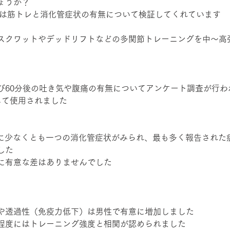
ょうか？
究では筋トレと消化管症状の有無について検証してくれています
スクワットやデッドリフトなどの多関節トレーニングを中〜高強
び60分後の吐き気や腹痛の有無についてアンケート調査が行わ
して使用されました
%に少なくとも一つの消化管症状がみられ、最も多く報告された
した
に有意な差はありませんでした
や透過性（免疫力低下）は男性で有意に増加しました
程度にはトレーニング強度と相関が認められました