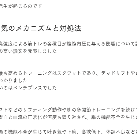
発生が起こるのです
き気のメカニズムと対処法
高強度による筋トレの各種目が腹腔内圧に与える影響について調
の高い論文を発表しました
最も高めるトレーニングはスクワットであり、デッドリフトや
わかりました
いのはベンチプレスでした
フトなどのリフティング動作や脚の多関節トレーニングを続け
虚血と血流の正常化が何度も繰り返され、腸の機能不全を生じ
腸の機能不全が生じて吐き気や下痢、食欲低下、体調不良など