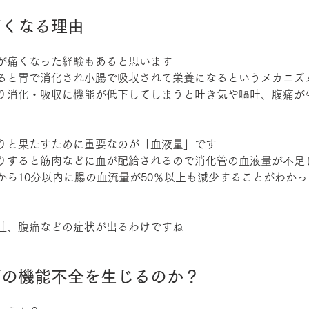
痛くなる理由
が痛くなった経験もあると思います
ると胃で消化され小腸で吸収されて栄養になるというメカニズ
り消化・吸収に機能が低下してしまうと吐き気や嘔吐、腹痛が
りと果たすために重要なのが「血液量」です
りすると筋肉などに血が配給されるので消化管の血液量が不足
から10分以内に腸の血流量が50％以上も減少することがわか
吐、腹痛などの症状が出るわけですね
管の機能不全を生じるのか？