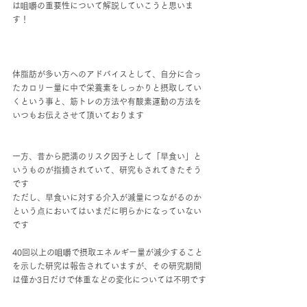
は咀嚼の重要性について解説していこうと思いま
す！
体脂肪が多い方へのアドバイスとして、自分に合っ
たカロリー量に中で栄養素をしっかりと摂取してい
くという事と、筋トレの方法や有酸素運動の方法を
いつもお伝えさせて頂いております
一方、昔から肥満のリスク因子として「早食い」と
いうものが指摘されていて、研究もされてきたそう
です
ただし、早食いに対する介入が減量につながるのか
という点においてはいまだに明らかになっていない
です
40回以上の咀嚼で摂取エネルギー量が減少すること
を示した研究は報告されていますが、その研究期間
は僅か3日だけで体重などの変化については不明です