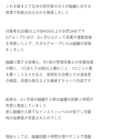
これを踏まえて日本の研究者の方々が咀嚼に対する
指導で効果は出るのかを調査しました
対象者は20歳以上のBMI30以上の女性34名です
2グループに分け、6ヶ月にわたって栄養や運動指導
を実施した上で、片方のグループにのみ咀嚼の指導
をしました
咀嚼に関する指導は、月1回の管理栄養士の栄養指導
の際に、1口あたり30回以上噛むこと、1口ごとに箸
を置くことなどを伝え、現実的な目標とその達成度
の確認、目標の修正などを継続するという内容です
結果は、6ヶ月後の咀嚼介入群は咀嚼の回数と時間が
有意に増加していました
更に咀嚼介入群ではインスリンレベルが低下し空腹
時の血糖値が改善されたのでした
理由としては、咀嚼回数と時間を増やすことで満腹