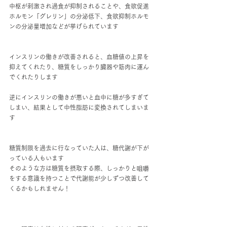
中枢が刺激され過食が抑制されることや、食欲促進
ホルモン「グレリン」の分泌低下、食欲抑制ホルモ
ンの分泌量増加などが挙げられています
インスリンの働きが改善されると、血糖値の上昇を
抑えてくれたり、糖質をしっかり臓器や筋肉に運ん
でくれたりします
逆にインスリンの働きが悪いと血中に糖が多すぎて
しまい、結果として中性脂肪に変換されてしまいま
す
糖質制限を過去に行なっていた人は、糖代謝が下が
っている人もいます
そのような方は糖質を摂取する際、しっかりと咀嚼
をする意識を持つことで代謝能が少しずつ改善して
くるかもしれません！