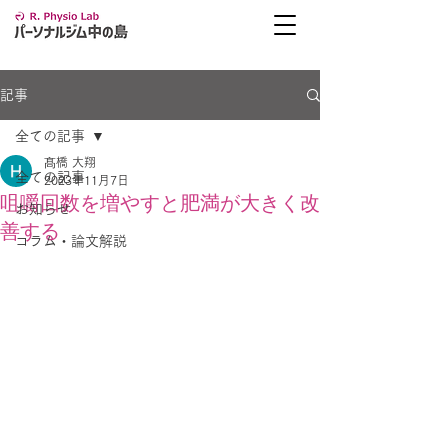
記事
全ての記事
髙橋 大翔
全ての記事
2023年11月7日
咀嚼回数を増やすと肥満が大きく改
お知らせ
善する
コラム・論文解説