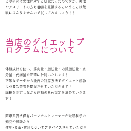
この研究は女性に対する研究だったのですが、男性
やアスリートの方も咀嚼を意識するということは無
駄にはなりませんので試してみましょう！！
当店のダイエットプ
ログラムについて
体組成計を使い、筋肉量・脂肪量・内臓脂肪量・水
分量・代謝量を正確に計測いたします！
正確なデータから独自の計算方法でダイエット成功
に必要な栄養を提案させていただきます！
脈拍を測定しながら運動の負荷設定を決めていきま
す！
医療系資格保有パーソナルトレーナーが最新科学の
知見や経験から
運動×食事×衣類についてアドバイスさせていただき