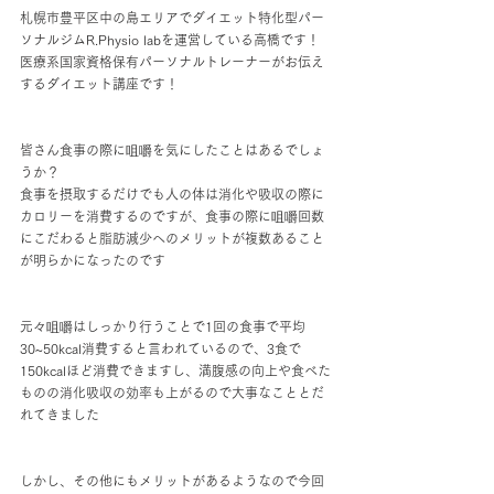
札幌市豊平区中の島エリアでダイエット特化型パー
ソナルジムR.Physio labを運営している高橋です！
医療系国家資格保有パーソナルトレーナーがお伝え
するダイエット講座です！
皆さん食事の際に咀嚼を気にしたことはあるでしょ
うか？
食事を摂取するだけでも人の体は消化や吸収の際に
カロリーを消費するのですが、食事の際に咀嚼回数
にこだわると脂肪減少へのメリットが複数あること
が明らかになったのです
元々咀嚼はしっかり行うことで1回の食事で平均
30~50kcal消費すると言われているので、3食で
150kcalほど消費できますし、満腹感の向上や食べた
ものの消化吸収の効率も上がるので大事なこととだ
れてきました
しかし、その他にもメリットがあるようなので今回