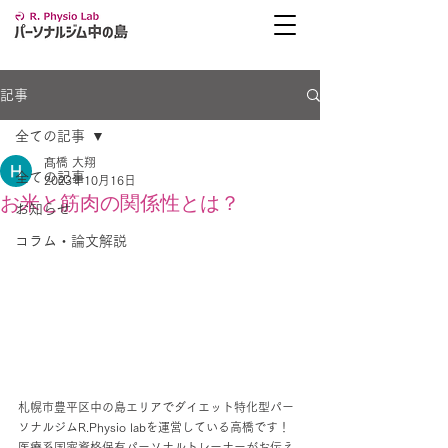
記事
全ての記事
髙橋 大翔
全ての記事
2023年10月16日
お米と筋肉の関係性とは？
お知らせ
コラム・論文解説
札幌市豊平区中の島エリアでダイエット特化型パー
ソナルジムR.Physio labを運営している高橋です！
医療系国家資格保有パーソナルトレーナーがお伝え