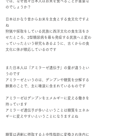
では、なぜ我々日本人はお米を食べることが重要な
のでしょうか？
日本はかなり昔からお米を主食とする食文化ですよ
ね
狩猟や採取をしている民族に西洋文化の食生活をさ
せたところ、2型糖尿病を最も発症する民族へと変わ
っていったという研究もあるように、古くからの食
文化に体が順応しているのです
また日本人は「アミラーゼ遺伝子」の量が違うとい
うのです
アミラーゼというのは、デンプンや糖質を分解する
酵素のことで、主に唾液に含まれているものです
アミラーゼはデンプンをエメルギーに変える働きを
持っています
アミラーゼ遺伝子が多いということは糖質をエネル
ギーに変えやすいということになりますよね
糖質は過剰に摂取すると中性脂肪に変換され体内に