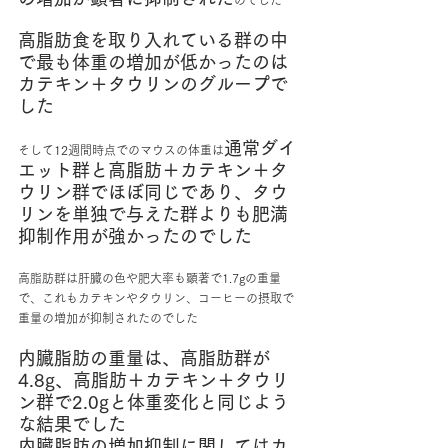
のでした
高脂肪食を取り入れている群の中
で最も体重の増加が低かったのは
カテキン＋タウリンのグループで
した
通常ダイ
そして12週間時点でのマウスの体重は
エット群と高脂肪＋カテキン＋タ
ウリン群でほぼ同じであり、タウ
リンを単独で与えた群よりも肥満
抑制作用が強かったのでした
高脂肪群は肝臓の色や肥大率も顕著で1.7gの重量
で、これもカテキンやタウリン、コーヒーの摂取で
重量の増加が抑制されたのでした
内臓脂肪の重量は、高脂肪群が
4.8g、高脂肪＋カテキン＋タウリ
ン群で2.0gと体重変化と同じよう
な結果でした
内臓脂肪の増加抑制に関してはカ