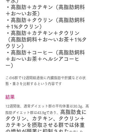
＋水）
・高脂肪＋カテキン（高脂肪飼料
＋お〜いお茶）
・高脂肪＋タウリン（高脂肪飼料
＋1%タウリン）
・高脂肪＋カテキン＋タウリン
（高脂肪飼料＋お〜いお茶＋1%タ
ウリン）
・高脂肪＋コーヒー（高脂肪飼料
＋お〜いお茶＋ヘルシアコーヒ
ー）
この6群で12週間経過後に内臓脂肪や肝臓などの状
態・重さを比較するという内容です
結果
12週間後、通常ダイエット群の平均体重は30.3g、高
高脂肪食に
脂肪ダイエット群は43.9gであり、
タウリン、カテキン、タウリン＋
カテキンを摂取させる群では体重
の増加が顕著に抑制された