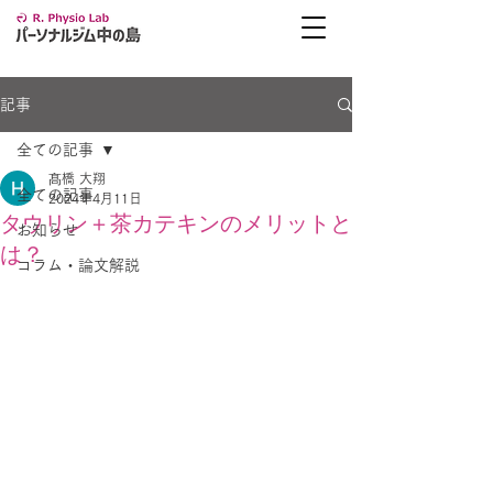
記事
全ての記事
髙橋 大翔
全ての記事
2024年4月11日
タウリン＋茶カテキンのメリットと
お知らせ
は？
コラム・論文解説