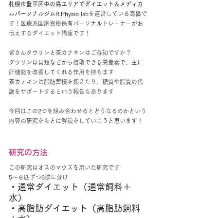
札幌市豊平区中の島エリアでダイエット
＆メディカ
ルパーソナルジムR.Physio
labを運営している高橋で
す！医療系国家資格保有パーソナルトレーナーがお
伝えするダイエット講座です！
皆さんタウリンと茶カテキンはご存知ですか？
タウリンは貝類などから摂取できる栄養素で、主に
肝機能を改善してくれる作用を持ちます
茶カテキンは脂肪蓄積を抑えたり、糖質や脂質の代
謝をサポートするという報告もあります
今回はこの2つを組み合わせるとどうなるのかという
内容の研究をもとに解説をしていこうと思います！
研究の方法
この研究はオスのマウスを用いた研究です
5〜６匹ずつ6群に分け
・通常ダイエット（通常飼料＋
水）
・高脂肪ダイエット（高脂肪飼料