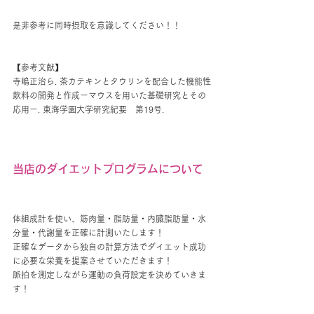
是非参考に同時摂取を意識してください！！
【参考文献】
寺嶋正治ら. 茶カテキンとタウリンを配合した機能性
飲料の開発と作成ーマウスを用いた基礎研究とその
応用ー. 東海学園大学研究紀要　第19号.
当店のダイエットプログラムについて
体組成計を使い、筋肉量・脂肪量・内臓脂肪量・水
分量・代謝量を正確に計測いたします！
正確なデータから独自の計算方法でダイエット成功
に必要な栄養を提案させていただきます！
脈拍を測定しながら運動の負荷設定を決めていきま
す！