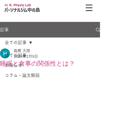
記事
全ての記事
髙橋 大翔
全ての記事
2024年2月9日
睡眠と食事の関係性とは？
お知らせ
コラム・論文解説