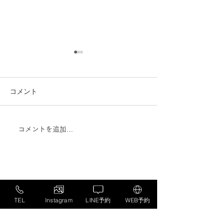
コメント
コメントを追加…
肥満対策は「体重を減ら
カフェインはア
すだけ」では不十分？除
のパフォーマン
脂肪量と生活習慣病リス
る？最新メタ解
クの関係
かる効果
TEL
Instagram
LINE予約
WEB予約