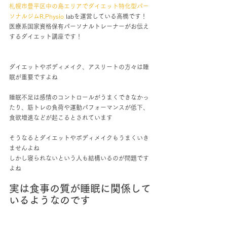
札幌市豊平区中の島エリアでダイエット特化型パー
ソナルジムR.Physio
 labを運営している高橋です！
医療系国家資格保有パーソナルトレーナーがお伝え
するダイエット講座です！
ダイエットやボディメイク、アスリートの方々は睡
眠が重要ですよね
睡眠不足は感情のコントロールがうまくできなかっ
たり、筋トレの負荷や運動パフォーマンスが低下、
食欲増進などが起こるとされています
そうなるとダイエットやボディメイクもうまくいき
ませんよね
しかし寝られないという人も結構いるのが問題です
よね
実は食事の質が睡眠に関係して
いるようなのです