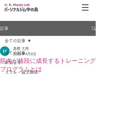
記事
全ての記事
髙橋 大翔
全ての記事
2025年4月8日
筋肉が格段に成長するトレーニング
お知らせ
プログラムとは
コラム・論文解説