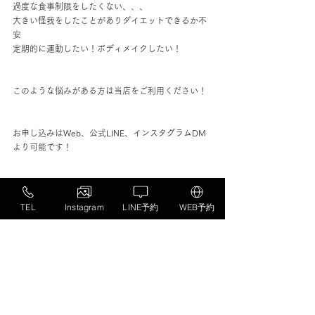
過度な食事制限をしたくない、、、
大きい怪我をしたことがありダイエットできるか不
安
定期的に運動したい！ボディメイクしたい！
このような悩みがある方は当店をご利用ください！
お申し込みはWeb、公式LINE、インスタグラムDM
より可能です！
【理学療法士が経営するダイエット特化型パーソナ
ルジムR.Physio lab】
TEL
Instagram
LINE予約
WEB予約
地下鉄中の島から徒歩3分です！
札幌市豊平区中の島1条3丁目2-15テナント101
TEL: 011-876-0756
店舗ホームページはコチラ