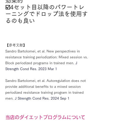
効果的
☑️4セット目以降のパワートレ
ーニングでドロップ法を使用す
るのも良い
【参考文献】
Sandro Bartolomei, et al. New perspectives in 
resistance training periodization: Mixed session vs. 
Block periodized programs in trained men. 
J 
Strength Cond Res
. 2023 Mar 1
Sandro Bartolomei, et al. Autoregulation does not 
provide additional benefits to a mixed session 
periodized resistance training program in trained 
men. 
J Strength Cond Res
. 2024 Sep 1
当店のダイエットプログラムについて