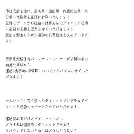
体組成計を使い、筋肉量・脂肪量・内臓脂肪量・水
分量・代謝量を正確に計測いたします！
正確なデータから独自の計算方法でダイエット成功
に必要な栄養を提案させていただきます！
脈拍を測定しながら運動の負荷設定を決めていきま
す！
医療系資格保有パーソナルトレーナーが最新科学の
知見や経験から
運動×食事×体温管理についてアドバイスさせていた
だきます！
一人ひとりに寄り添ったダイエットプログラムでダ
イエット成功へサポートさせていただきます！
運動初心者だけどダイエットしたい
どうすれば健康的にダイエットできる？
リバウンドしないためにはどうしたら良い？