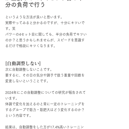
分の負荷で行う
というような方法が良いと思います。
実際やってみると分かるのですが、十分にキツいで
す。笑
パワーの4セット目に関しても、半分の負荷でキツい
のか？と思うかもしれませんが、スピードを意識す
るだけで格段にキツくなります。
[自動調整しない]
次に自動調整しないことです。
要するに、その日の気分や調子で扱う重量や回数を
変更しないということです。
2024年にこの自動調整についての研究が報告されて
います。
体調で変化を加えるのと常に一定のトレーニングを
するグループで筋力・筋肥大はどう変化するのか？
という内容です。
結果は、自動調整をした方が17.4%高いトレーニン