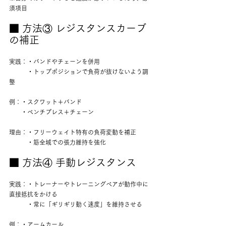
須項目
■ 方法③ レジスタンスカーブ
の補正
実践：・バンドやチェーンを併用
　　　・トップポジションで負荷が抜けないよう調
整
例：・スクワット＋バンド
　　・ベンチプレス＋チェーン
理由：・フリーウェイト特有の負荷変動を補正
　　　・筋全域での張力維持を強化
■ 方法④ 手動レジスタンス
実践：・トレーナーやトレーニングペアが動作中に
直接抵抗をかける
　　　・常に「ギリギリ動く速度」を維持させる
例：・アームカール