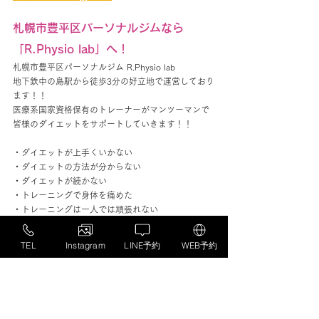
札幌市豊平区パーソナルジムなら
「R.Physio lab」へ！
札幌市豊平区パーソナルジム R.Physio lab
地下鉄中の島駅から徒歩3分の好立地で運営しており
ます！！
医療系国家資格保有のトレーナーがマンツーマンで
皆様のダイエットをサポートしていきます！！
・ダイエットが上手くいかない
・ダイエットの方法が分からない
・ダイエットが続かない
・トレーニングで身体を痛めた
・トレーニングは一人では頑張れない
という理由で痩せることを諦めないでください！
TEL
Instagram
LINE予約
WEB予約
当店に来て正しく健康になるダイエットを始めまし
ょう！！
👉 
中の島パーソナルジム
[R. Physio lab]公式サイト