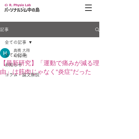
記事
全ての記事
髙橋 大翔
全ての記事
4月21日
【最新研究】「運動で痛みが減る理
お知らせ
由」は筋肉じゃなく“炎症”だった
コラム・論文解説