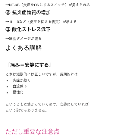
→NF-κB（炎症をONにするスイッチ）が抑えられる
② 抗炎症物質の増加
→ IL-10など（炎症を抑える物質）が増える
③ 酸化ストレス低下
→細胞ダメージが減る
よくある誤解
「痛み＝安静にする」
これは短期的には正しいですが、長期的には
炎症が続く
血流低下
慢性化
ということに繋がっていくので、安静にしていれば
という訳でもありません。
ただし重要な注意点