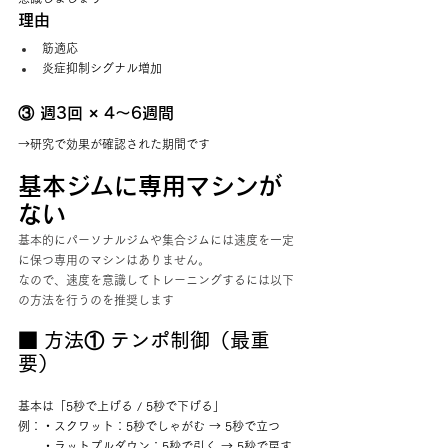
理由
筋適応
炎症抑制シグナル増加
③ 週3回 × 4〜6週間
→研究で効果が確認された期間です
基本ジムに専用マシンが
ない
基本的にパーソナルジムや集合ジムには速度を一定
に保つ専用のマシンはありません。
なので、速度を意識してトレーニングするには以下
の方法を行うのを推奨します
■ 方法① テンポ制御（最重
要）
基本は「5秒で上げる / 5秒で下げる」
例：・スクワット：5秒でしゃがむ → 5秒で立つ
　　・ラットプルダウン：5秒で引く → 5秒で戻す