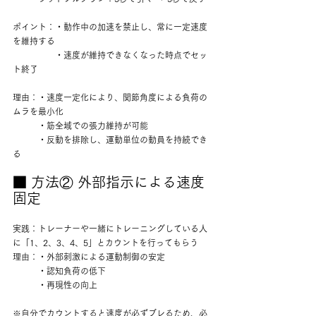
ポイント：・動作中の加速を禁止し、常に一定速度
を維持する
　　　　　・速度が維持できなくなった時点でセッ
ト終了
理由：・速度一定化により、関節角度による負荷の
ムラを最小化
　　　・筋全域での張力維持が可能
　　　・反動を排除し、運動単位の動員を持続でき
る
■ 方法② 外部指示による速度
固定
実践：トレーナーや一緒にトレーニングしている人
に「1、2、3、4、5」とカウントを行ってもらう
理由：・外部刺激による運動制御の安定
　　　・認知負荷の低下
　　　・再現性の向上
※自分でカウントすると速度が必ずブレるため、必