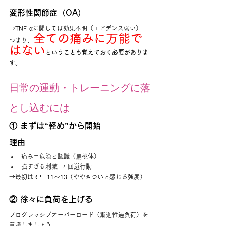
変形性関節症（OA）
→TNF-αに関しては効果不明（エビデンス弱い）
全ての痛みに万能で
つまり、
はない
ということも覚えておく必要がありま
す。
日常の運動・トレーニングに落
とし込むには
① まずは“軽め”から開始
理由
痛み＝危険と認識（扁桃体）
強すぎる刺激 → 回避行動
→最初はRPE 11〜13（ややきついと感じる強度）
② 徐々に負荷を上げる
プログレッシブオーバーロード（漸進性過負荷）を
意識しましょう