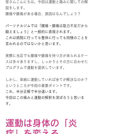
皆さんこんにちは。今回は運動と痛みに関しての解
説をします。
腰痛や膝痛がある場合、原因はなんでしょう？
パーソナルジムでは「腰痛・膝痛は筋力不足だから
鍛えましょう」と一般的に表現されます。
これは病院に行っても整体に行っても同様のことを
言われるのではないかと思います。
実際に当店でも腰痛や膝痛を持つ方が来られるケー
スは多々ありますし、しっかりとその方に合わせた
プログラムで運動を提供しています。
しかし、単純に運動していれば全てが解決なのか？
というところが今回の重要ポイントです。
これ、半分正解で半分違います。
今回はこの痛みと運動の解釈を深ぼろうと思いま
す。
運動は身体の「炎
症」を変える