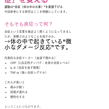
運動は“炎症（体の中の火事）”を直接下げる
今回参考にする研究はここを明確にしています。
そもそも炎症って何？
炎症という言葉を最近よく聞くようになってきまし
たが、実際どのようなことを指すのか。
→
体の中で起きている“微
小なダメージ反応”です。
代表的な炎症マーカー（血液で測れる）
CRP（C反応性タンパク：全身の炎症レベル）
IL-6（炎症を促す物質）
TNF-α（強い炎症シグナル）
これらが高いと
痛みが続く
回復が遅れる
慢性化する
ということにつながります。