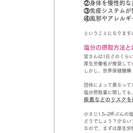
②身体を慢性的な
③免疫システムが
④風邪やアレルギ
ということになります
塩分の摂取方法と
皆さんは1日どのくら
厚生労働省が推奨している
しかし、世界保健機構（
団体によって異なって
塩分摂取量に関しても
疾患などのリスクを
小さじ1.5~2杯ぶん
どうでしょう？少ない
なので、まずは厚生労