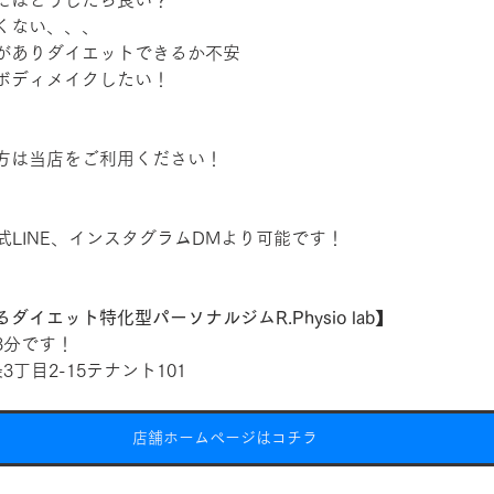
にはどうしたら良い？
くない、、、
がありダイエットできるか不安
ボディメイクしたい！
方は当店をご利用ください！
式LINE、インスタグラムDMより可能です！
イエット特化型パーソナルジムR.Physio lab】
3分です！
丁目2-15テナント101
店舗ホームページはコチラ