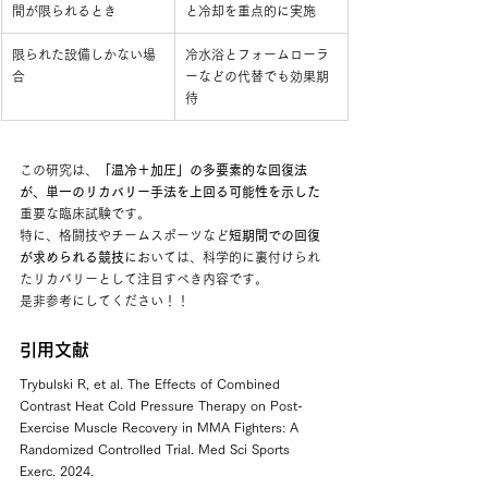
間が限られるとき
と冷却を重点的に実施
限られた設備しかない場
冷水浴とフォームローラ
合
ーなどの代替でも効果期
待
この研究は、
「温冷＋加圧」の多要素的な回復法
が、単一のリカバリー手法を上回る可能性を示した
重要な臨床試験です。
特に、格闘技やチームスポーツなど
短期間での回復
が求められる競技
においては、科学的に裏付けられ
たリカバリーとして注目すべき内容です。
是非参考にしてください！！
引用文献
Trybulski R, et al. The Effects of Combined 
Contrast Heat Cold Pressure Therapy on Post-
Exercise Muscle Recovery in MMA Fighters: A 
Randomized Controlled Trial. Med Sci Sports 
Exerc. 2024.