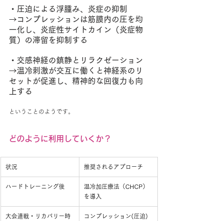
・圧迫による浮腫み、炎症の抑制
→コンプレッションは筋膜内の圧を均
一化し、炎症性サイトカイン（炎症物
質）の滞留を抑制する
・交感神経の鎮静とリラクゼーション
→温冷刺激が交互に働くと神経系のリ
セットが促進し、精神的な回復力も向
上する
ということのようです。
どのように利用していくか？
状況
推奨されるアプローチ
ハードトレーニング後
温冷加圧療法（CHCP）
を導入
大会連戦・リカバリー時
コンプレッション(圧迫)