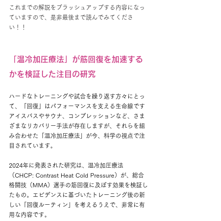
これまでの解説をブラッシュアップする内容になっ
ていますので、是非最後まで読んでみてくださ
い！！
「温冷加圧療法」が筋回復を加速する
かを検証した注目の研究
ハードなトレーニングや試合を繰り返す方々にとっ
て、「回復」はパフォーマンスを支える生命線です
アイスバスやサウナ、コンプレッションなど、さま
ざまなリカバリー手法が存在しますが、それらを組
み合わせた「温冷加圧療法」が今、科学の視点で注
目されています。
2024年に発表された研究は、温冷加圧療法
（CHCP: Contrast Heat Cold Pressure）が、総合
格闘技（MMA）選手の筋回復に及ぼす効果を検証し
たもの。エビデンスに基づいたトレーニング後の新
しい「回復ルーティン」を考えるうえで、非常に有
用な内容です。