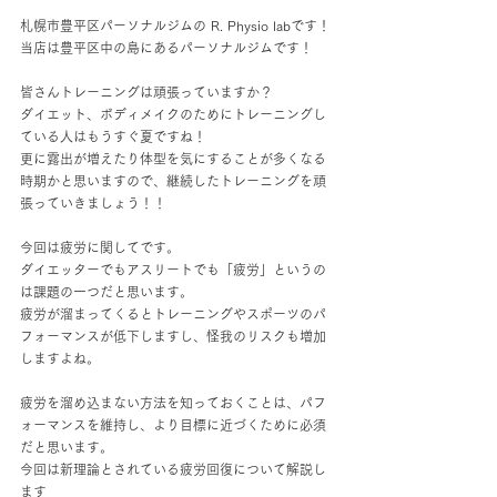
札幌市豊平区パーソナルジムの R. Physio labです！
当店は豊平区中の島にあるパーソナルジムです！
皆さんトレーニングは頑張っていますか？
ダイエット、ボディメイクのためにトレーニングし
ている人はもうすぐ夏ですね！
更に露出が増えたり体型を気にすることが多くなる
時期かと思いますので、継続したトレーニングを頑
張っていきましょう！！
今回は疲労に関してです。
ダイエッターでもアスリートでも「疲労」というの
は課題の一つだと思います。
疲労が溜まってくるとトレーニングやスポーツのパ
フォーマンスが低下しますし、怪我のリスクも増加
しますよね。
疲労を溜め込まない方法を知っておくことは、パフ
ォーマンスを維持し、より目標に近づくために必須
だと思います。
今回は新理論とされている疲労回復について解説し
ます