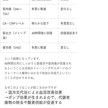
筋肉痛（24h〜
有意に軽減
変化なし
72h）
CK・CRPレベル
明らかな低下
有意差なし
筋出力（ジャンプ
48時間後に回復
回復遅延あり
高）
疲労感（VAS）
有意に軽減
差なし
という結果になっています。
48時間以内にしっかりと筋疲労や筋肉痛が改善され
るということは次回のトレーニングやスポーツのパ
フォーマンス維持にはかなり有効な手段だというい
うことが分かりますね。
なぜこのようなことが起こるのかですが
・温冷交代浴による血流改善効果
→ポンプ効果が生まれるので、代謝老
廃物の除去や酸素供給が促進する