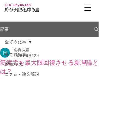
記事
全ての記事
髙橋 大翔
全ての記事
2025年6月12日
筋疲労を最大限回復させる新理論と
お知らせ
は？
コラム・論文解説