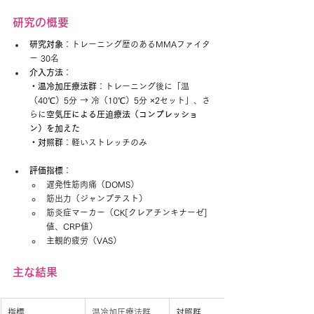
研究の概要
研究対象
：トレーニング歴のあるMMAファイタ
ー 30名
介入方法
：
・温冷加圧療法群
：トレーニング後に「温
（40℃）5分 → 冷（10℃）5分 ×2セット」、さ
らに
空気圧による圧迫療法（コンプレッショ
ン）を加えた
・対照群
：軽いストレッチのみ
評価指標
：
遅発性筋肉痛（DOMS）
筋出力（ジャンプテスト）
筋炎症マーカー（CK[クレアチンキナーゼ]
値、CRP値）
主観的疲労（VAS）
主な結果
指標
温冷加圧療法群
対照群