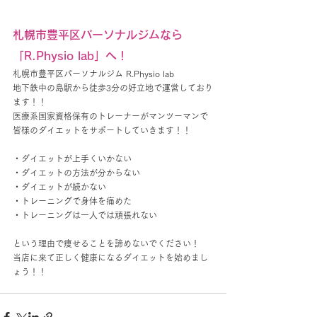
札幌市豊平区パーソナルジムなら
「R.Physio lab」へ！
札幌市豊平区パーソナルジム R.Physio lab
地下鉄中の島駅から徒歩3分の好立地で運営しており
ます！！
医療系国家資格保有のトレーナーがマンツーマンで
皆様のダイエットをサポートしていきます！！
・ダイエットが上手くいかない
・ダイエットの方法が分からない
・ダイエットが続かない
・トレーニングで身体を痛めた
・トレーニングは一人では頑張れない
という理由で痩せることを諦めないでください！
当店に来て正しく健康になるダイエットを始めまし
ょう！！