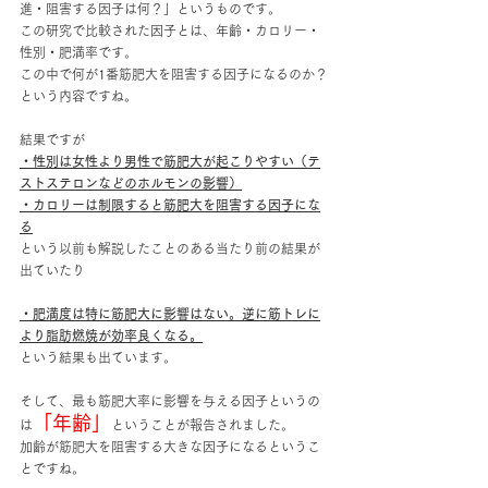
進・阻害する因子は何？」というものです。
この研究で比較された因子とは、年齢・カロリー・
性別・肥満率です。
この中で何が1番筋肥大を阻害する因子になるのか？
という内容ですね。
結果ですが
・性別は女性より男性で筋肥大が起こりやすい（テ
ストステロンなどのホルモンの影響）
・カロリーは制限すると筋肥大を阻害する因子にな
る
という以前も解説したことのある当たり前の結果が
出ていたり
・肥満度は特に筋肥大に影響はない。逆に筋トレに
より脂肪燃焼が効率良くなる。
という結果も出ています。
そして、最も筋肥大率に影響を与える因子というの
「年齢」
は
ということが報告されました。
加齢が筋肥大を阻害する大きな因子になるというこ
とですね。