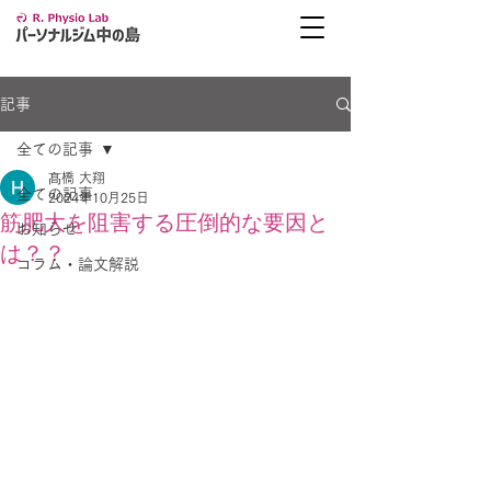
記事
全ての記事
髙橋 大翔
全ての記事
2024年10月25日
筋肥大を阻害する圧倒的な要因と
お知らせ
は？？
コラム・論文解説