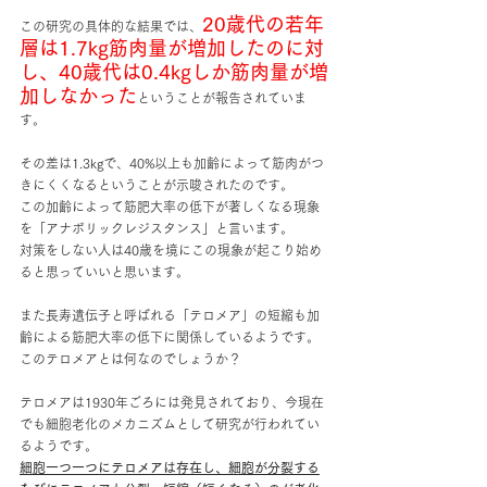
20歳代の若年
この研究の具体的な結果では、
層は1.7kg筋肉量が増加したのに対
し、40歳代は0.4kgしか筋肉量が増
加しなかった
ということが報告されていま
す。
その差は1.3kgで、40%以上も加齢によって筋肉がつ
きにくくなるということが示唆されたのです。
この加齢によって筋肥大率の低下が著しくなる現象
を「アナボリックレジスタンス」と言います。
対策をしない人は40歳を境にこの現象が起こり始め
ると思っていいと思います。
また長寿遺伝子と呼ばれる「テロメア」の短縮も加
齢による筋肥大率の低下に関係しているようです。
このテロメアとは何なのでしょうか？
テロメアは1930年ごろには発見されており、今現在
でも細胞老化のメカニズムとして研究が行われてい
るようです。
細胞一つ一つにテロメアは存在し、細胞が分裂する