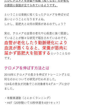
たびにテロメアも分裂＝短縮（短くなる）のが老化
の原因と仮説が立てられているようです。
ということは単純に短くなったテロメアを伸ばせば
良いということになりますよね。
しかし、筋肥大とは何の関係があるのでしょう？
実は、テロメアは血管の老化や心疾患に強く関連し
ていることが様々な研究で報告されているのです。
血管が老化したり動脈硬化により
血流が悪くなると、栄養が筋肉に
届かず筋肥大を阻害する
ということなの
です。
テロメアを伸ばす方法とは
2018年にテロメアの長さを伸ばすトレーニングとは
何なのかについての研究が行われました。
124名の男女が対象でこの対象者を4グループに分け
ました。
・有酸素運動（とにかくランニング）
・HIIT（20秒動いて10秒休憩を4分1セット）