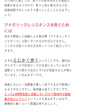
またHIITに関しては、筋トレの約半分ほどの筋肥大
効果があるようなので、筋トレ初心者の方などは、
初期段階ではしっかりと筋トレしたことになるでし
ょう。
アナボリックレジスタンスを防ぐため
には
先ほど解説した加齢による筋分解「アナボリックレ
ジスタンス」も防いでいかなければなりません。
ここからは防ぐための方法をいくつかご紹介してい
きます。
とにかく歩く
まずは
ということです。現代は
デスクワークや在宅ワークが主流になっているので
通勤どころか家から出ないで1日が完結する人が増え
ています。これはまずいです。
単純にカロリー消費量が著しく低下するので肥満に
もなりやすいですし、筋肉量も低下しやすいです。
たった24時間活発に活動しないだけで筋肉内の脂肪
量が向上していく
ということも言われているので、
積極的に動くという意識は持ちましょう。