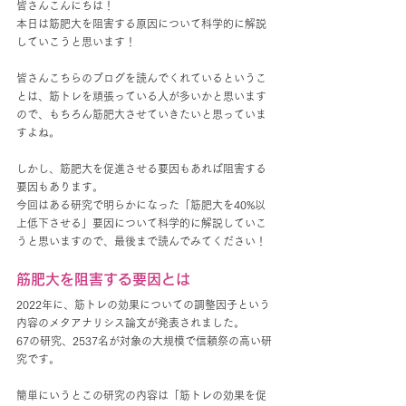
皆さんこんにちは！
本日は筋肥大を阻害する原因について科学的に解説
していこうと思います！
皆さんこちらのブログを読んでくれているというこ
とは、筋トレを頑張っている人が多いかと思います
ので、もちろん筋肥大させていきたいと思っていま
すよね。
しかし、筋肥大を促進させる要因もあれば阻害する
要因もあります。
今回はある研究で明らかになった「筋肥大を40%以
上低下させる」要因について科学的に解説していこ
うと思いますので、最後まで読んでみてください！
筋肥大を阻害する要因とは
2022年に、筋トレの効果についての調整因子という
内容のメタアナリシス論文が発表されました。
67の研究、2537名が対象の大規模で信頼祭の高い研
究です。
簡単にいうとこの研究の内容は「筋トレの効果を促