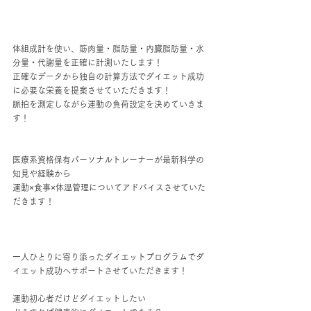
体組成計を使い、筋肉量・脂肪量・内臓脂肪量・水
分量・代謝量を正確に計測いたします！
正確なデータから独自の計算方法でダイエット成功
に必要な栄養を提案させていただきます！
脈拍を測定しながら運動の負荷設定を決めていきま
す！
医療系資格保有パーソナルトレーナーが最新科学の
知見や経験から
運動×食事×体温管理についてアドバイスさせていた
だきます！
一人ひとりに寄り添ったダイエットプログラムでダ
イエット成功へサポートさせていただきます！
運動初心者だけどダイエットしたい