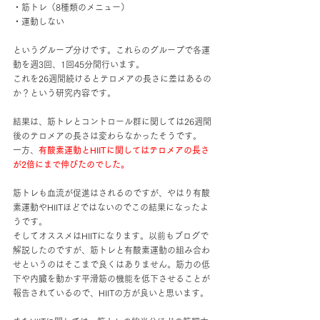
・筋トレ（8種類のメニュー）
・運動しない
というグループ分けです。これらのグループで各運
動を週3回、1回45分間行います。
これを26週間続けるとテロメアの長さに差はあるの
か？という研究内容です。
結果は、筋トレとコントロール群に関しては26週間
後のテロメアの長さは変わらなかったそうです。
一方、
有酸素運動とHIITに関してはテロメアの長さ
が2倍にまで伸びたのでした。
筋トレも血流が促進はされるのですが、やはり有酸
素運動やHIITほどではないのでこの結果になったよ
うです。
そしてオススメはHIITになります。以前もブログで
解説したのですが、筋トレと有酸素運動の組み合わ
せというのはそこまで良くはありません。筋力の低
下や内臓を動かす平滑筋の機能を低下させることが
報告されているので、HIITの方が良いと思います。