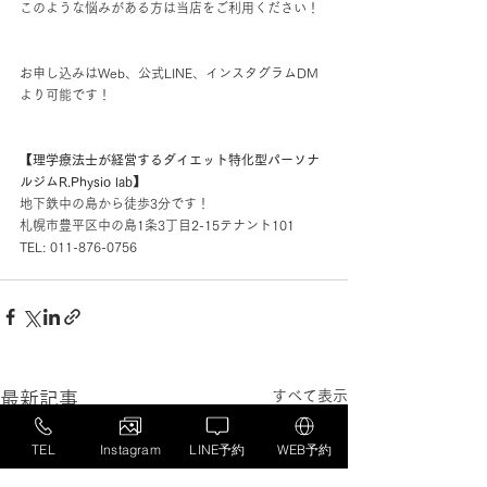
このような悩みがある方は当店をご利用ください！
お申し込みはWeb、公式LINE、インスタグラムDM
より可能です！
【理学療法士が経営するダイエット特化型パーソナ
ルジムR.Physio lab】
地下鉄中の島から徒歩3分です！
札幌市豊平区中の島1条3丁目2-15テナント101
TEL: 011-876-0756
すべて表示
最新記事
TEL
Instagram
LINE予約
WEB予約