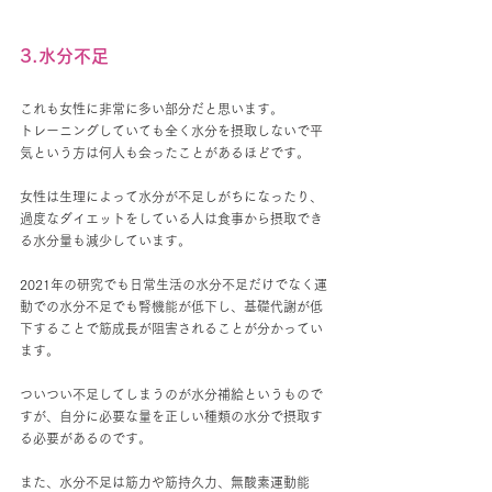
3.水分不足
これも女性に非常に多い部分だと思います。
トレーニングしていても全く水分を摂取しないで平
気という方は何人も会ったことがあるほどです。
女性は生理によって水分が不足しがちになったり、
過度なダイエットをしている人は食事から摂取でき
る水分量も減少しています。
2021年の研究でも日常生活の水分不足だけでなく運
動での水分不足でも腎機能が低下し、基礎代謝が低
下することで筋成長が阻害されることが分かってい
ます。
ついつい不足してしまうのが水分補給というもので
すが、自分に必要な量を正しい種類の水分で摂取す
る必要があるのです。
また、水分不足は筋力や筋持久力、無酸素運動能