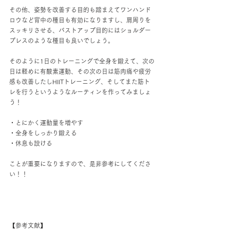
その他、姿勢を改善する目的も踏まえてワンハンド
ロウなど背中の種目も有効になりますし、肩周りを
スッキリさせる、バストアップ目的にはショルダー
プレスのような種目も良いでしょう。
そのように1日のトレーニングで全身を鍛えて、次の
日は軽めに有酸素運動、その次の日は筋肉痛や疲労
感も改善したしHIITトレーニング、そしてまた筋ト
レを行うというようなルーティンを作ってみましょ
う！
・とにかく運動量を増やす
・全身をしっかり鍛える
・休息も設ける
ことが重要になりますので、是非参考にしてくださ
い！！
【参考文献】