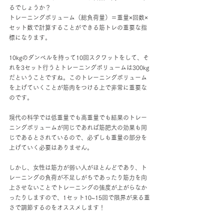
るでしょうか？
トレーニングボリューム（総負荷量）＝重量×回数×
セット数で計算することができる筋トレの重要な指
標になります。
10kgのダンベルを持って10回スクワットをして、そ
れを3セット行うとトレーニングボリュームは300kg
だということですね。このトレーニングボリューム
を上げていくことが筋肉をつける上で非常に重要な
のです。
現代の科学では低重量でも高重量でも結果のトレー
ニングボリュームが同じであれば筋肥大の効果も同
じであるとされているので、必ずしも重量の部分を
上げていく必要はありません。
しかし、女性は筋力が弱い人がほとんどであり、ト
レーニングの負荷が不足しがちであったり筋力を向
上させないことでトレーニングの強度が上がらなか
ったりしますので、1セット10~15回で限界が来る重
さで調節するのをオススメします！