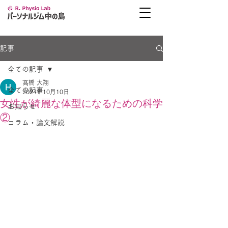
記事
全ての記事
髙橋 大翔
全ての記事
2024年10月10日
女性が綺麗な体型になるための科学
お知らせ
②
コラム・論文解説