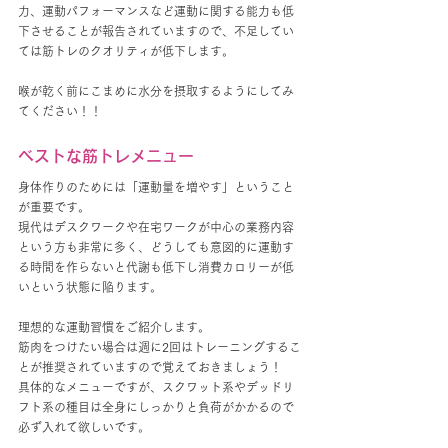
力、運動パフォーマンスなど運動に関する能力も低
下させることが報告されていますので、不足してい
ては筋トレのクオリティが低下します。
喉が乾く前にこまめに水分を摂取するようにしてみ
てください！！
ベストな筋トレメニュー
身体作りのためには「運動量を増やす」ということ
が重要です。
現代はデスクワークや在宅ワークが中心の業務内容
という方も非常に多く、どうしても意図的に運動す
る時間を作らないと代謝も低下し消費カロリーが低
いという状態に陥ります。
理想的な運動習慣をご紹介します。
筋肉をつけたい場合は週に2回はトレーニングするこ
とが推奨されていますので覚えておきましょう！
具体的なメニューですが、スクワット系やデッドリ
フト系の種目は全身にしっかりと負荷がかかるので
必ず入れて欲しいです。