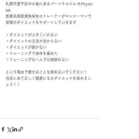
札幌市豊平区中の島にあるパーソナルジム R.Physio 
lab
医療系国家資格保有のトレーナーがマンツーマンで
皆様のダイエットをサポートしていきます
・ダイエットが上手くいかない
・ダイエットの方法が分からない
・ダイエットが続かない
・トレーニングで身体を痛めた
・トレーニングは一人では頑張れない
という理由で痩せることを諦めないでください！
当店に来て正しく健康になるダイエットを始めまし
ょう！！