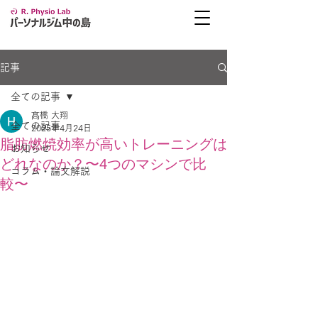
記事
全ての記事
髙橋 大翔
全ての記事
2025年4月24日
脂肪燃焼効率が高いトレーニングは
お知らせ
どれなのか？〜4つのマシンで比
コラム・論文解説
較〜