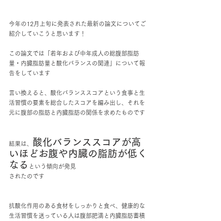
今年の12月上旬に発表された最新の論文についてご
紹介していこうと思います！
この論文では「若年および中年成人の総腹部脂肪
量・内臓脂肪量と酸化バランスの関連」について報
告をしています
言い換えると、酸化バランススコアという食事と生
活習慣の要素を総合したスコアを編み出し、それを
元に腹部の脂肪と内臓脂肪の関係を求めたものです
酸化バランススコアが高
結果は、
いほどお腹や内臓の脂肪が低く
なる
という傾向が発見
されたのです
抗酸化作用のある食材をしっかりと食べ、健康的な
生活習慣を送っている人は腹部肥満と内臓脂肪蓄積