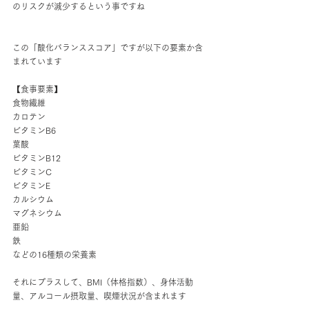
のリスクが減少するという事ですね
この「酸化バランススコア」ですが以下の要素か含
まれています
【食事要素】
食物繊維
カロテン
ビタミンB6
葉酸
ビタミンB12
ビタミンC
ビタミンE
カルシウム
マグネシウム
亜鉛
鉄
などの16種類の栄養素
それにプラスして、BMI（体格指数）、身体活動
量、アルコール摂取量、喫煙状況が含まれます