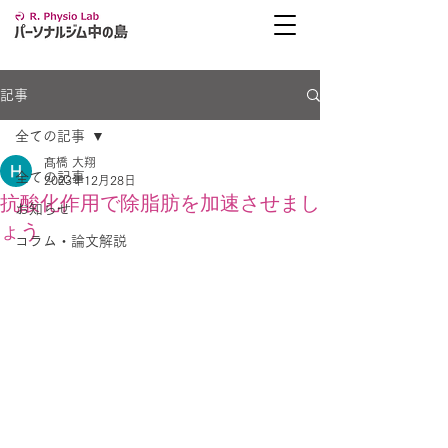
記事
全ての記事
髙橋 大翔
全ての記事
2023年12月28日
抗酸化作用で除脂肪を加速させまし
お知らせ
ょう
コラム・論文解説