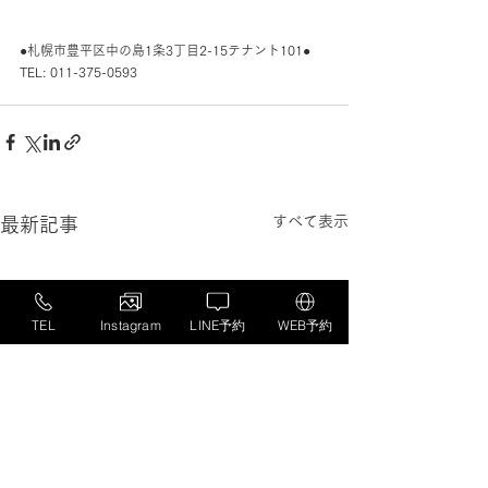
●札幌市豊平区中の島1条3丁目2-15テナント101●
TEL: 011-375-0593
すべて表示
最新記事
TEL
Instagram
LINE予約
WEB予約