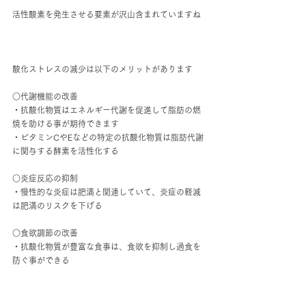
活性酸素を発生させる要素が沢山含まれていますね
酸化ストレスの減少は以下のメリットがあります
○代謝機能の改善
・抗酸化物質はエネルギー代謝を促進して脂肪の燃
焼を助ける事が期待できます
・ビタミンCやEなどの特定の抗酸化物質は脂肪代謝
に関与する酵素を活性化する
○炎症反応の抑制
・慢性的な炎症は肥満と関連していて、炎症の軽減
は肥満のリスクを下げる
○食欲調節の改善
・抗酸化物質が豊富な食事は、食欲を抑制し過食を
防ぐ事ができる