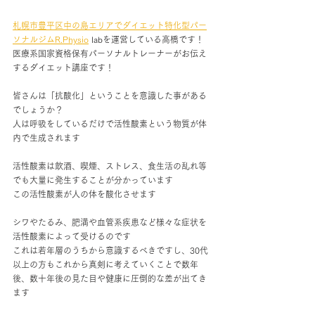
札幌市豊平区中の島エリアでダイエット特化型パー
ソナルジムR.Physio
 labを運営している高橋です！
医療系国家資格保有パーソナルトレーナーがお伝え
するダイエット講座です！
皆さんは「抗酸化」ということを意識した事がある
でしょうか？
人は呼吸をしているだけで活性酸素という物質が体
内で生成されます
活性酸素は飲酒、喫煙、ストレス、食生活の乱れ等
でも大量に発生することが分かっています
この活性酸素が人の体を酸化させます
シワやたるみ、肥満や血管系疾患など様々な症状を
活性酸素によって受けるのです
これは若年層のうちから意識するべきですし、30代
以上の方もこれから真剣に考えていくことで数年
後、数十年後の見た目や健康に圧倒的な差が出てき
ます