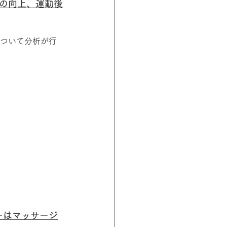
の向上、運動後
について分析が行
ーはマッサージ