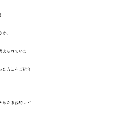
！
！
うか。
考えられていま
った方法をご紹介
とめた系統的レビ