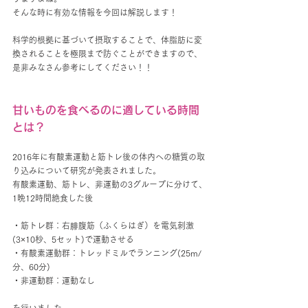
そんな時に有効な情報を今回は解説します！
科学的根拠に基づいて摂取することで、体脂肪に変
換されることを極限まで防ぐことができますので、
是非みなさん参考にしてください！！
甘いものを食べるのに適している時間
とは？
2016年に有酸素運動と筋トレ後の体内への糖質の取
り込みについて研究が発表されました。
有酸素運動、筋トレ、非運動の3グループに分けて、
1晩12時間絶食した後
・筋トレ群：右腓腹筋（ふくらはぎ）を電気刺激
(3×10秒、5セット)で運動させる
・有酸素運動群：トレッドミルでランニング(25m/
分、60分)
・非運動群：運動なし