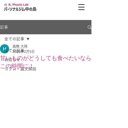
記事
全ての記事
髙橋 大翔
全ての記事
2025年2月5日
甘いものがどうしても食べたいなら
お知らせ
この時間に！
コラム・論文解説