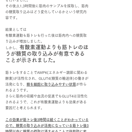
を行いました。
その後,0,1,3時間後に筋肉のサンプルを採取し、筋肉
の糖質取り込みはどう変化しているかという研究内
容です。
結果としては
有酸素運動も筋トレも行った後は筋肉内への糖質取
り込みが増加しました。
有酸素運動よりも筋トレのほ
しかし、
うが糖質の取り込みが有意である
ことが示されました。
筋トレをすることでAMPK(エネルギー調節に関わる
酵素)が活性化され、GLUT4(糖質の輸送体)の働きが
活発になり、
糖を細胞に取り込みやすい状態
が作ら
れるようです。
さらに筋肉の収縮や血流の促進でもGLUT4は活性化
されるようで、これが有酸素運動よりも効果がある
要因だと考えられます。
この効果が筋トレ後3時間は続くことがわかっている
ので、糖質の取り込みが活発になっている筋トレ後3
時間以内に糖質の摂取は済ませることで体脂肪に変