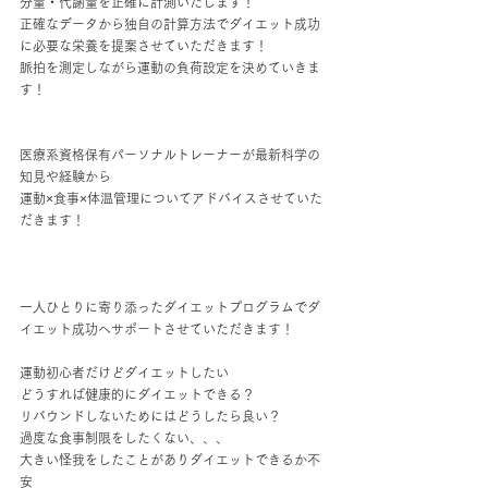
分量・代謝量を正確に計測いたします！
正確なデータから独自の計算方法でダイエット成功
に必要な栄養を提案させていただきます！
脈拍を測定しながら運動の負荷設定を決めていきま
す！
医療系資格保有パーソナルトレーナーが最新科学の
知見や経験から
運動×食事×体温管理についてアドバイスさせていた
だきます！
一人ひとりに寄り添ったダイエットプログラムでダ
イエット成功へサポートさせていただきます！
運動初心者だけどダイエットしたい
どうすれば健康的にダイエットできる？
リバウンドしないためにはどうしたら良い？
過度な食事制限をしたくない、、、
大きい怪我をしたことがありダイエットできるか不
安