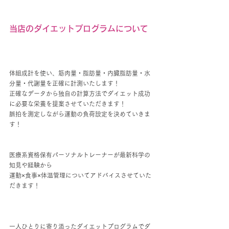
当店のダイエットプログラムについて
体組成計を使い、筋肉量・脂肪量・内臓脂肪量・水
分量・代謝量を正確に計測いたします！
正確なデータから独自の計算方法でダイエット成功
に必要な栄養を提案させていただきます！
脈拍を測定しながら運動の負荷設定を決めていきま
す！
医療系資格保有パーソナルトレーナーが最新科学の
知見や経験から
運動×食事×体温管理についてアドバイスさせていた
だきます！
一人ひとりに寄り添ったダイエットプログラムでダ