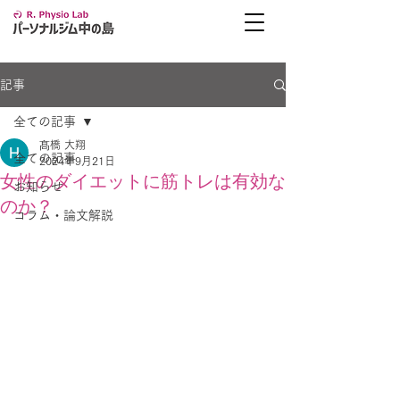
記事
全ての記事
髙橋 大翔
全ての記事
2024年9月21日
女性のダイエットに筋トレは有効な
お知らせ
のか？
コラム・論文解説